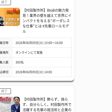
終了
【村田製作所】BtoBの魅力発
見！業界の壁を越えて世界にイ
ンパクトを与える“ボーダレス
な仕事”とは #先輩ロールモデ
ル
催日時
2026年06月09日(火) 15:00〜16:00
催場所
オンラインにて実施
集人数
300名
込締切
2026年06月09日(火) 14:00
終了
【村田製作所】飾らず、偽ら
ず、自分らしく。村田製作所で
活躍する先輩の就活術と企業の