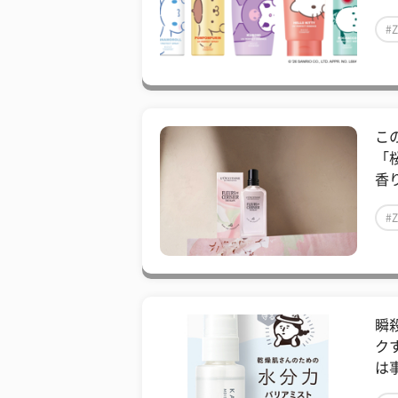
#
こ
「
香
#
瞬
ク
は事