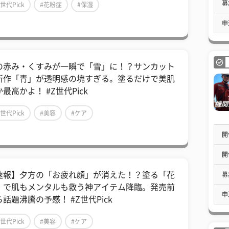
募
Z世代Pick
#花粉症
#保湿
申
の赤み・くすみが一瞬で「雪」に！？サンカット
新作「青」が透明感の塊すぎる。塗るだけで美肌
最高かよ！ #Z世代Pick
Z世代Pick
#美容
#ケア
開
開
速報】夕方の「お疲れ顔」が消えた！？塗る「花
募
」で肌もメンタルも救う神アイテム降臨。発売前
申
話題沸騰の予感！ #Z世代Pick
Z世代Pick
#美容
#ケア