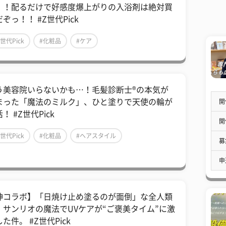
！！配るだけで好感度爆上がりの入浴剤は絶対買
ぞっ！！ #Z世代Pick
Z世代Pick
#化粧品
#ケア
う美容院いらないかも…！毛髪診断士®の本気が
まった「魔法のミルク」、ひと塗りで天使の輪が
開
！ #Z世代Pick
開
Z世代Pick
#化粧品
#ヘアスタイル
募
申
神コラボ】「日焼け止め塗るのが面倒」な全人類
。サンリオの魔法でUVケアが“ご褒美タイム”に激
た件。 #Z世代Pick