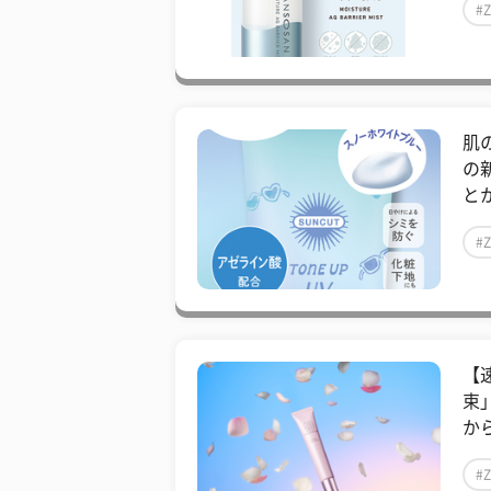
#
肌
の
とか
#
【
束
から
#