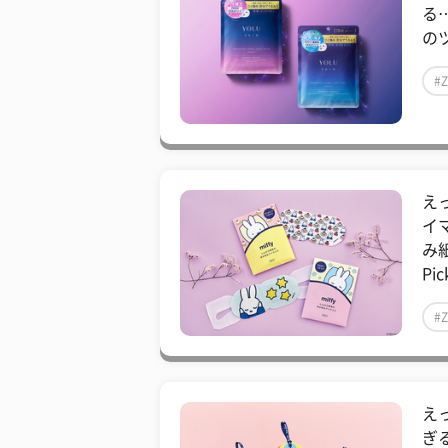
る
のツ
#
え
イ
み
Pic
#
え
ぎ