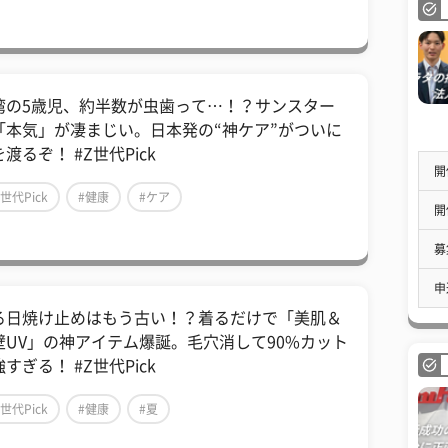
湾の5歳児、約半数が虫歯って…！？サンスター
「本気」が凄まじい。日本発の“神ケア”がついに
渡るぞ！ #Z世代Pick
開
Z世代Pick
#健康
#ケア
開
募
申
る日焼け止めはもう古い！？着るだけで「美肌＆
壁UV」の神アイテム爆誕。毛穴消して90%カット
すぎる！ #Z世代Pick
Z世代Pick
#健康
#夏