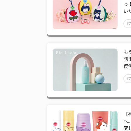
っ
いだ
#
も
詰
復活
#
【
へ
変し