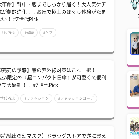
大革命】背中・腰までしっかり届く！大人気ケア
電が劇的進化！！お家で極上のほぐし体験がたま
い！ #Z世代Pick
Z世代Pick
#健康
#ケア
即完売の予感】春の紫外線対策はこれ一択！
LAZA限定の『超コンパクト日傘』が可愛くて便利
て大感動！！ #Z世代Pick
Z世代Pick
#ファッション
#ファッションコーデ
完売続出の幻マスク】ドラッグストアで遂に買え