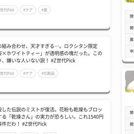
Z世代Pick
#ケア
#夏
開
開
募
の組み合わせ、天才すぎる…。ロクシタン限定
申
桜×ホワイトティー」が透明感の塊だった。この
り、嫌いな人いない説！ #Z世代Pick
Z世代Pick
#ケア
#化粧品
殺した伝説のミストが復活。花粉も乾燥もブロッ
開
する「乾燥さん」の実力が恐ろしい。これ1540円
件だわ！ #Z世代Pick
開