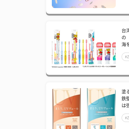
台
の
海を
#
塗
鉄
は強
#