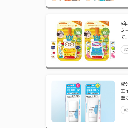
6
ミ
て
#
成
エ
壁ガ
#