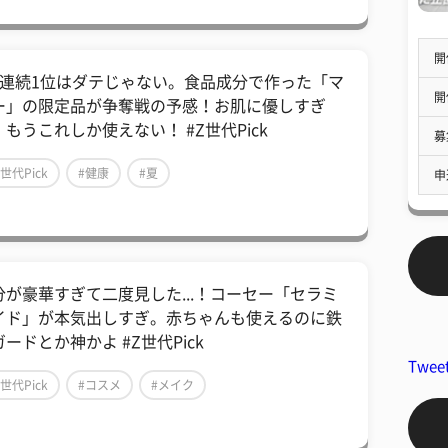
開
年連続1位はダテじゃない。食品成分で作った「マ
開
ー」の限定品が争奪戦の予感！お肌に優しすぎ
、もうこれしか使えない！ #Z世代Pick
募
Z世代Pick
#健康
#夏
申
分が豪華すぎて二度見した...！コーセー「セラミ
イド」が本気出しすぎ。赤ちゃんも使えるのに鉄
ードとか神かよ #Z世代Pick
Twee
Z世代Pick
#コスメ
#メイク