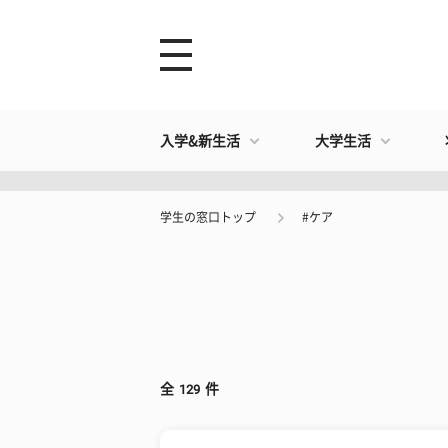
入学&新生活
大学生活
学生の窓口トップ
#ケア
全
129
件