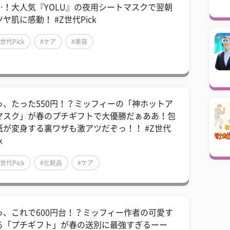
…！大人気『YOLU』の夜用シートマスクで翌朝
ヤ肌に感動！ #Z世代Pick
Z世代Pick
#ケア
#美容
っ、たった550円！？ミッフィーの「神ホットア
マスク」が春のプチギフトで大優勝だぁああ！包
紙が変身する裏ワザも激アツだぞっ！！ #Z世代
k
Z世代Pick
#化粧品
#ケア
っ、これで600円台！？ミッフィー作者の可愛す
る「プチギフト」が春の送別に最強すぎるーー