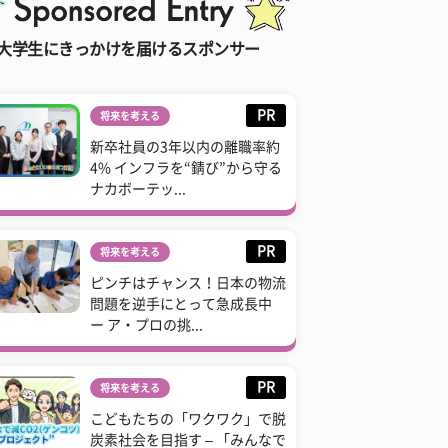
大学生にきっかけを届けるスポンサー
PR
将来を考える
新卒社員の3年以内の離職率約
4% インフラを“錆び”から守る
ナカボーテッ...
PR
将来を考える
ピンチはチャンス！日本の物流
問題を逆手にとって急成長中
ー ア・プロの挑...
PR
将来を考える
こどもたちの「ワクワク」で脱
炭素社会を目指す – 「みんなで