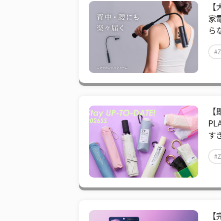
【
家
らな
#
【
P
すぎ
#
【