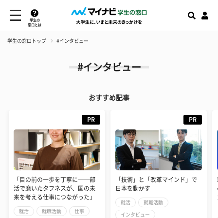
学生の
窓口とは
学生の窓口トップ
#インタビュー
#インタビュー
おすすめ記事
PR
PR
「目の前の一歩を丁寧に──部
「技術」と「改革マインド」で
活で磨いたタフネスが、国の未
日本を動かす
来を考える仕事につながった」
就活
就職活動
就活
就職活動
仕事
インタビュー