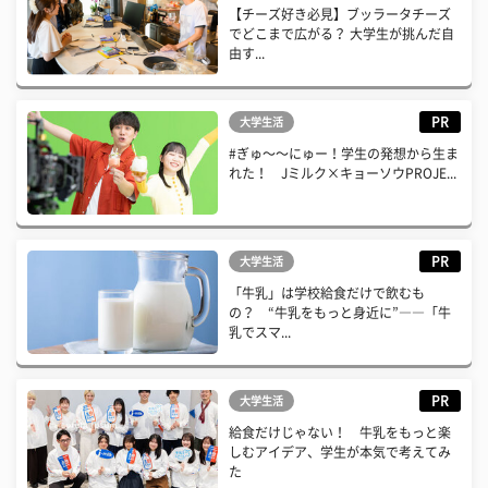
【チーズ好き必見】ブッラータチーズ
でどこまで広がる？ 大学生が挑んだ自
由す...
PR
大学生活
#ぎゅ〜〜にゅー！学生の発想から生ま
れた！ Jミルク×キョーソウPROJE...
PR
大学生活
「牛乳」は学校給食だけで飲むも
の？ “牛乳をもっと身近に”――「牛
乳でスマ...
PR
大学生活
給食だけじゃない！ 牛乳をもっと楽
しむアイデア、学生が本気で考えてみ
た