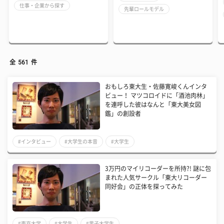
仕事・企業から探す
先輩ロールモデル
全
561
件
おもしろ東大生・佐藤寛峻くんインタ
ビュー！ マツコロイドに「酒池肉林」
を連呼した彼はなんと「東大美女図
鑑」の創設者
#インタビュー
#大学生の本音
#大学生
3万円のマイリコーダーを所持?! 謎に包
まれた人気サークル「東大リコーダー
同好会」の正体を探ってみた
#東京大学
#大学生
#男子大学生