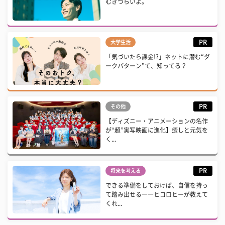
むきづらいよ。
PR
大学生活
「気づいたら課金!?」ネットに潜む“ダ
ークパターン”て、知ってる？
PR
その他
【ディズニー・アニメーションの名作
が“超”実写映画に進化】癒しと元気を
く...
PR
将来を考える
できる準備をしておけば、自信を持っ
て踏み出せる――ヒコロヒーが教えて
くれ...