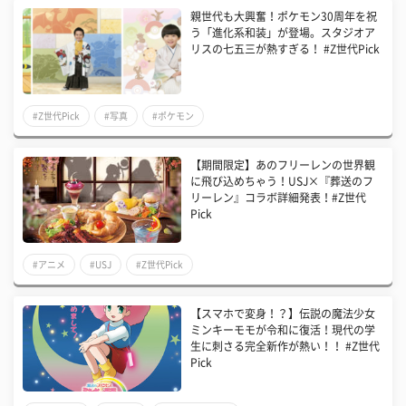
親世代も大興奮！ポケモン30周年を祝
う「進化系和装」が登場。スタジオア
リスの七五三が熱すぎる！ #Z世代Pick
#Z世代Pick
#写真
#ポケモン
【期間限定】あのフリーレンの世界観
に飛び込めちゃう！USJ×『葬送のフ
リーレン』コラボ詳細発表！#Z世代
Pick
#アニメ
#USJ
#Z世代Pick
【スマホで変身！？】伝説の魔法少女
ミンキーモモが令和に復活！現代の学
生に刺さる完全新作が熱い！！ #Z世代
Pick