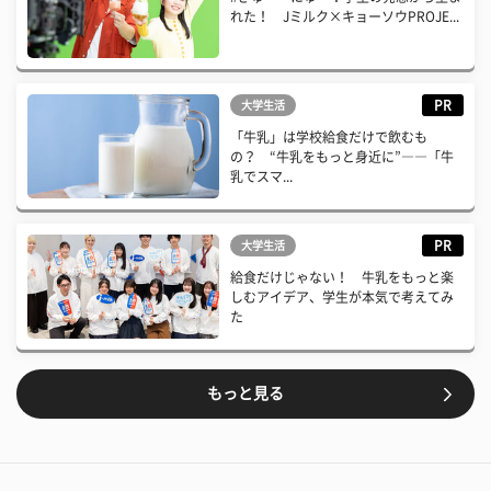
れた！ Jミルク×キョーソウPROJE...
PR
大学生活
「牛乳」は学校給食だけで飲むも
の？ “牛乳をもっと身近に”――「牛
乳でスマ...
PR
大学生活
給食だけじゃない！ 牛乳をもっと楽
しむアイデア、学生が本気で考えてみ
た
もっと見る