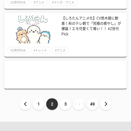
#Z世代Pick
#アニメ
#マンガ・アニメ
【しろたんアニメ化】CV悠木碧に歓
喜！秋のテレ朝で「究極の癒やし」が
爆誕！エモ可愛くて尊い！！ #Z世代
Pick
#Z世代Pick
#トレンド
#アニメ
1
2
3
・・・
49