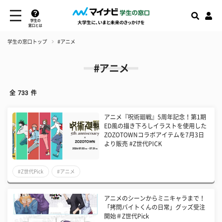
学生の
窓口とは
学生の窓口トップ
#アニメ
#アニメ
全
733
件
アニメ『呪術廻戦』5周年記念！第1期
ED風の描き下ろしイラストを使用した
ZOZOTOWNコラボアイテムを7月3日
より販売 #Z世代PICK
#Z世代Pick
#アニメ
アニメのシーンからミニキャラまで！
「拷問バイトくんの日常」グッズ受注
開始＃Z世代Pick