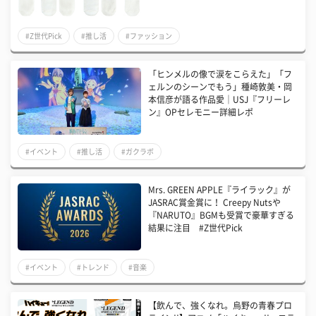
#Z世代Pick
#推し活
#ファッション
「ヒンメルの像で涙をこらえた」「フ
ェルンのシーンでもう」種崎敦美・岡
本信彦が語る作品愛│USJ『フリーレ
ン』OPセレモニー詳細レポ
#イベント
#推し活
#ガクラボ
Mrs. GREEN APPLE『ライラック』が
JASRAC賞金賞に！ Creepy Nutsや
『NARUTO』BGMも受賞で豪華すぎる
結果に注目 #Z世代Pick
#イベント
#トレンド
#音楽
【飲んで、強くなれ。烏野の青春プロ