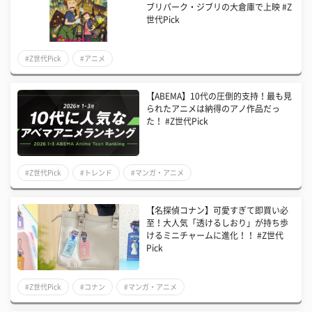
ブリパーク・ジブリの大倉庫で上映 #Z
世代Pick
#Z世代Pick
#アニメ
【ABEMA】10代の圧倒的支持！最も見
られたアニメは納得のアノ作品だっ
た！ #Z世代Pick
#Z世代Pick
#トレンド
#マンガ・アニメ
【名探偵コナン】可愛すぎて即買い必
至！大人気「透けるしおり」が持ち歩
けるミニチャームに進化！！ #Z世代
Pick
#Z世代Pick
#コナン
#マンガ・アニメ