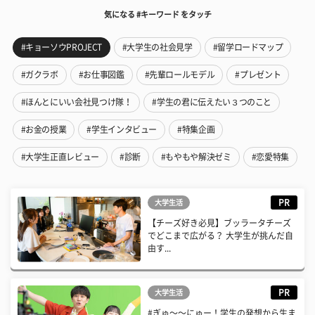
気になる #キーワード をタッチ
#キョーソウPROJECT
#大学生の社会見学
#留学ロードマップ
#ガクラボ
#お仕事図鑑
#先輩ロールモデル
#プレゼント
#ほんとにいい会社見つけ隊！
#学生の君に伝えたい３つのこと
#お金の授業
#学生インタビュー
#特集企画
#大学生正直レビュー
#診断
#もやもや解決ゼミ
#恋愛特集
PR
大学生活
【チーズ好き必見】ブッラータチーズ
でどこまで広がる？ 大学生が挑んだ自
由す...
PR
大学生活
#ぎゅ〜〜にゅー！学生の発想から生ま