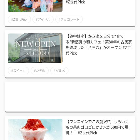
#Z世代Pick
#Z世代Pick
#アイドル
#チョコレート
【谷中銀座】かき氷を自分で“育て
る”新感覚の和カフェ！築80年の古民家
を改装した「八三六」がオープン #Z世
代Pick
#スイーツ
#かき氷
#グルメ
【ワンコインでこの贅沢!?】しろいく
もの果肉ゴロゴロかき氷が500円で爆
誕！！ #Z世代Pick