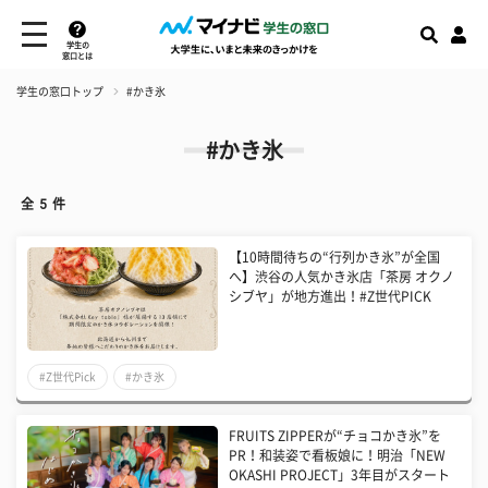
学生の
窓口とは
学生の窓口トップ
#かき氷
#かき氷
全
5
件
【10時間待ちの“行列かき氷”が全国
へ】渋谷の人気かき氷店「茶房 オクノ
シブヤ」が地方進出！#Z世代PICK
#Z世代Pick
#かき氷
FRUITS ZIPPERが“チョコかき氷”を
PR！和装姿で看板娘に！明治「NEW
OKASHI PROJECT」3年目がスタート