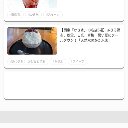
#新製品
#かき氷
#スイーツ
【関東「かき氷」の名店5選】あきる野
市、秩父、日光、青梅…暑い夏にクー
ルダウン！「天然氷のかき氷店」
#あつまれ！_おどおど学生
#かき氷
#スイーツ