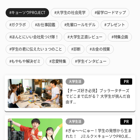
#キョーソウPROJECT
#大学生の社会見学
#留学ロードマップ
#ガクラボ
#お仕事図鑑
#先輩ロールモデル
#プレゼント
#ほんとにいい会社見つけ隊！
#大学生正直レビュー
#特集企画
#学生の君に伝えたい３つのこと
#診断
#お金の授業
#もやもや解決ゼミ
#恋愛特集
#学生インタビュー
PR
大学生活
【チーズ好き必見】ブッラータチーズ
でどこまで広がる？ 大学生が挑んだ自
由す...
PR
大学生活
#ぎゅ〜〜にゅー！学生の発想から生ま
れた！ Jミルク×キョーソウPROJE...