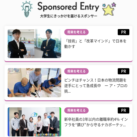
大学生にきっかけを届けるスポンサー
PR
将来を考える
「技術」と「改革マインド」で日本を
動かす
PR
将来を考える
ピンチはチャンス！日本の物流問題を
逆手にとって急成長中 ー ア・プロの
挑...
PR
将来を考える
新卒社員の3年以内の離職率約4% イン
フラを“錆び”から守るナカボーテッ...