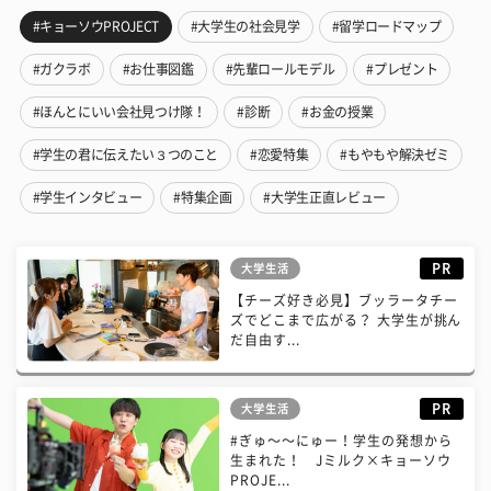
#キョーソウPROJECT
#大学生の社会見学
#留学ロードマップ
#ガクラボ
#お仕事図鑑
#先輩ロールモデル
#プレゼント
#ほんとにいい会社見つけ隊！
#診断
#お金の授業
#学生の君に伝えたい３つのこと
#恋愛特集
#もやもや解決ゼミ
#学生インタビュー
#特集企画
#大学生正直レビュー
PR
大学生活
【チーズ好き必見】ブッラータチー
ズでどこまで広がる？ 大学生が挑ん
だ自由す...
PR
大学生活
#ぎゅ〜〜にゅー！学生の発想から
生まれた！ Jミルク×キョーソウ
PROJE...