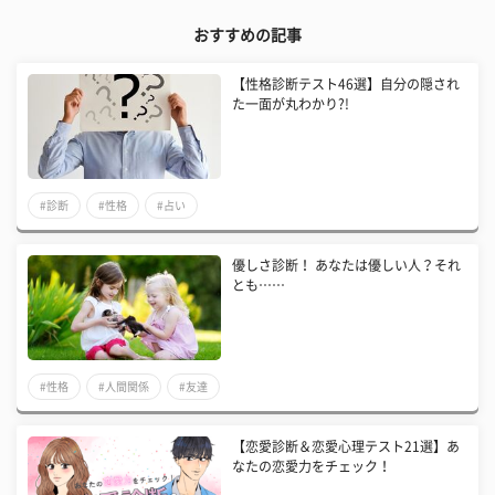
おすすめの記事
【性格診断テスト46選】自分の隠され
た一面が丸わかり?!
#診断
#性格
#占い
優しさ診断！ あなたは優しい人？それ
とも……
#性格
#人間関係
#友達
【恋愛診断＆恋愛心理テスト21選】あ
なたの恋愛力をチェック！