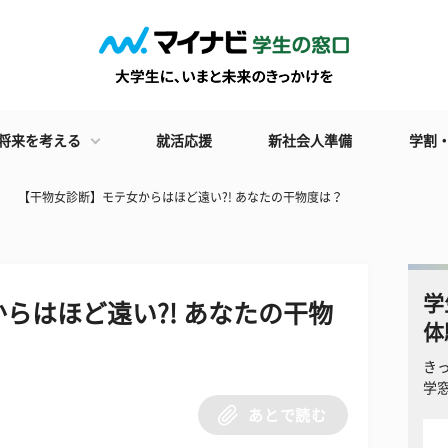
将来を考える
就活応援
新社会人準備
学割
【干物女診断】モテ女からはほど遠い?! あなたの干物度は？
学
らはほど遠い?! あなたの干物
体
き
学
あとで読む