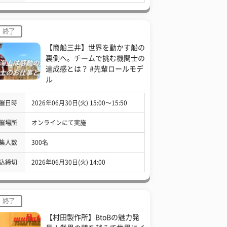
終了
【商船三井】世界を動かす船の
裏側へ。チームで挑む機関士の
達成感とは？ #先輩ロールモデ
ル
催日時
2026年06月30日(火) 15:00〜15:50
催場所
オンラインにて実施
集人数
300名
込締切
2026年06月30日(火) 14:00
終了
【村田製作所】BtoBの魅力発