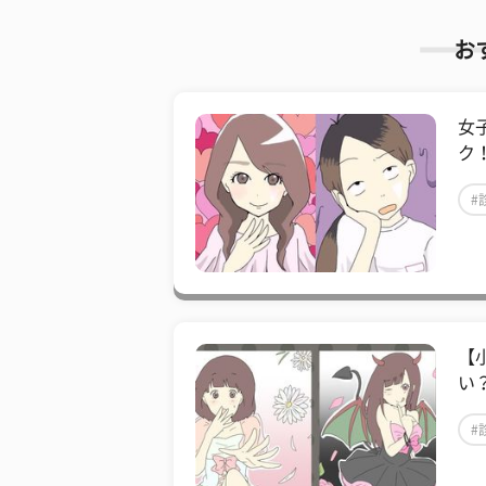
お
女
ク
#
【
い
#