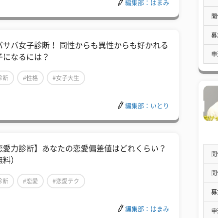
編集部：はまみ
開
募
バサバ女子診断！ 同性からも異性からも好かれる
申
子になるには？
診断
#性格
#女子大生
編集部：いとり
恋愛力診断】あなたの恋愛偏差値はどれくらい？
開
無料）
開
診断
#恋愛
#恋愛テク
募
編集部：はまみ
申