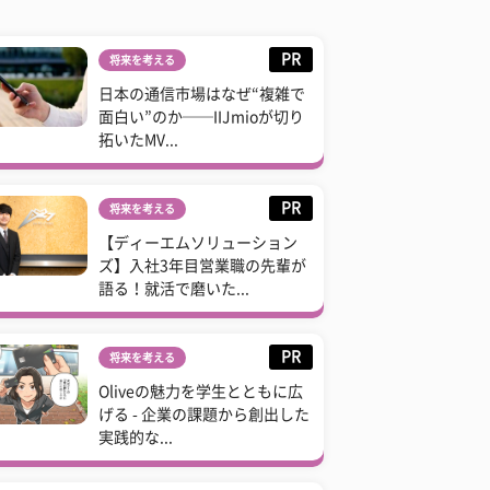
PR
将来を考える
日本の通信市場はなぜ“複雑で
面白い”のか──IIJmioが切り
拓いたMV...
PR
将来を考える
【ディーエムソリューション
ズ】入社3年目営業職の先輩が
語る！就活で磨いた...
PR
将来を考える
Oliveの魅力を学生とともに広
げる - 企業の課題から創出した
実践的な...