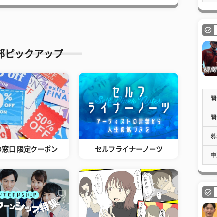
部ピックアップ
開
開
募
の窓口 限定クーポン
セルフライナーノーツ
申