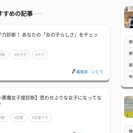
すすめの記事
子力診断！ あなたの「女の子らしさ」をチェッ
！
開
開
診断
#女子力
#モテ
募
編集部：いとり
申
小悪魔女子度診断】思わせぶりな女子になってな
？
診断
#恋愛
#恋愛テク
開