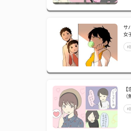
サ
女
#
【
（
#