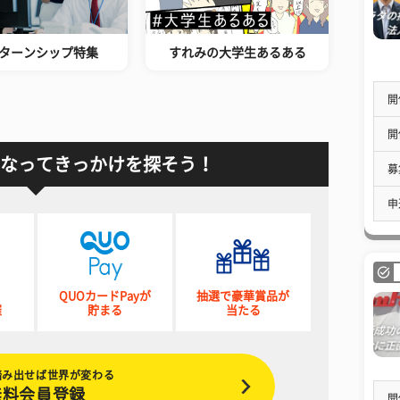
ターンシップ特集
すれみの大学生あるある
開
開
なってきっかけを探そう！
募
申
QUOカードPayが
抽選で豪華賞品が
催
貯まる
当たる
踏み出せば世界が変わる
無料会員登録
開