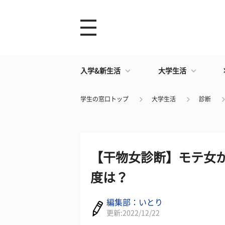
入学&新生活
大学生活
学生の窓口トップ
大学生活
診断
【干物女診断】モテ女か
度は？
編集部：いとり
更新:2022/12/22