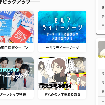
部ピックアップ
開
募
申
の窓口 限定クーポン
セルフライナーノーツ
開
開
募
ターンシップ特集
すれみの大学生あるある
申