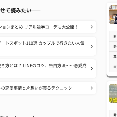
せて読みたい
ッションまとめ リアル通学コーデも大公開！
開
ートスポット110選 カップルで行きたい人気
開
募
き方とは？ LINEのコツ、告白方法……恋愛成
申
キの恋愛事情と片想いが実るテクニック
開