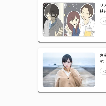
リ
は
#
意
4
#