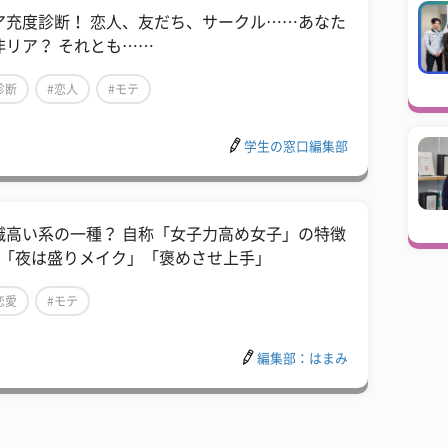
ア充度診断！ 恋人、友だち、サークル……あなた
非リア？ それとも……
診断
#恋人
#モテ
学生の窓口編集部
識高い系の一種？ 自称「女子力高め女子」の特徴
つ「夜は盛りメイク」「褒めさせ上手」
恋愛
#モテ
編集部：はまみ