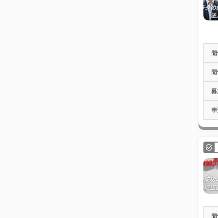
開
開
募
申
開