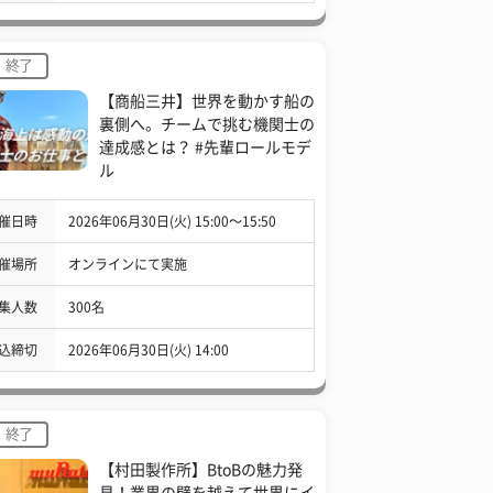
終了
【商船三井】世界を動かす船の
裏側へ。チームで挑む機関士の
達成感とは？ #先輩ロールモデ
ル
催日時
2026年06月30日(火) 15:00〜15:50
催場所
オンラインにて実施
集人数
300名
込締切
2026年06月30日(火) 14:00
終了
【村田製作所】BtoBの魅力発
見！業界の壁を越えて世界にイ