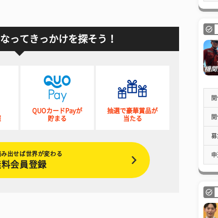
なってきっかけを探そう！
開
QUOカードPayが
抽選で豪華賞品が
開
催
貯まる
当たる
募
踏み出せば世界が変わる
申
無料会員登録