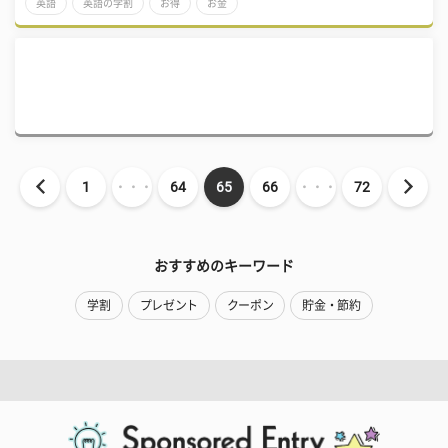
英語
英語の学割
お得
お金
1
・・・
64
65
66
・・・
72
おすすめのキーワード
学割
プレゼント
クーポン
貯金・節約