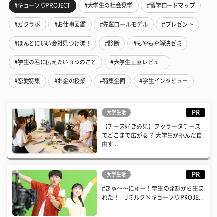
#キョーソウPROJECT
#大学生の社会見学
#留学ロードマップ
#ガクラボ
#お仕事図鑑
#先輩ロールモデル
#プレゼント
#ほんとにいい会社見つけ隊！
#診断
#もやもや解決ゼミ
#学生の君に伝えたい３つのこと
#大学生正直レビュー
#恋愛特集
#お金の授業
#特集企画
#学生インタビュー
PR
大学生活
【チーズ好き必見】ブッラータチーズ
でどこまで広がる？ 大学生が挑んだ自
由す...
PR
大学生活
#ぎゅ〜〜にゅー！学生の発想から生ま
れた！ Jミルク×キョーソウPROJE...