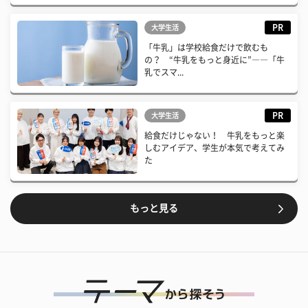
PR
大学生活
「牛乳」は学校給食だけで飲むも
の？ “牛乳をもっと身近に”――「牛
乳でスマ...
PR
大学生活
給食だけじゃない！ 牛乳をもっと楽
しむアイデア、学生が本気で考えてみ
た
もっと見る