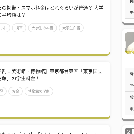
募
々の携帯・スマホ料金はどれぐらいが普通？ 大学
申
の平均額は？
マホ
携帯
大学生の本音
大学生白書
学生
お金
貯金
節約
学割：美術館・博物館】東京都台東区「東京国立
開
物館」の学生料金！
開
得
お金
博物館の学割
募
申