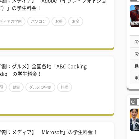
学割：メディア】「Adobe（イラレ・フォトショ
ど）」の学生料金！
ディアの学割
パソコン
お得
お金
開
開
募
割：グルメ】全国各地「ABC Cooking
udio」の学生料金！
申
得
お金
グルメの学割
料理
割：メディア】「Microsoft」の学生料金！