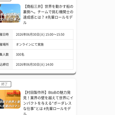
【商船三井】世界を動かす船の
裏側へ。チームで挑む機関士の
達成感とは？ #先輩ロールモデ
ル
催日時
2026年06月30日(火) 15:00〜15:50
催場所
オンラインにて実施
集人数
300名
込締切
2026年06月30日(火) 14:00
終了
【村田製作所】BtoBの魅力発
見！業界の壁を越えて世界にイ
ンパクトを与える“ボーダレス
な仕事”とは #先輩ロールモデ
ル