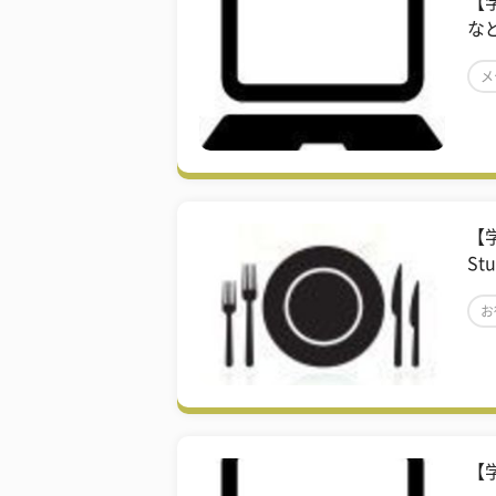
【
な
メ
【学
St
お
【学