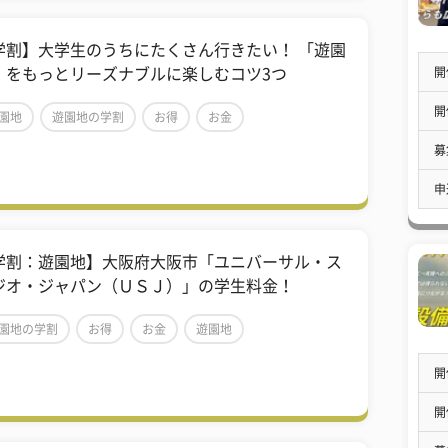
学割】大学生のうちにたくさん行きたい！ 「遊園
開
」をもっとリーズナブルに楽しむコツ3つ
開
園地
遊園地の学割
お得
お金
募
申
学割：遊園地】大阪府大阪市「ユニバーサル・ス
ジオ・ジャパン（ＵＳＪ）」の学生料金！
園地の学割
お得
お金
遊園地
開
開