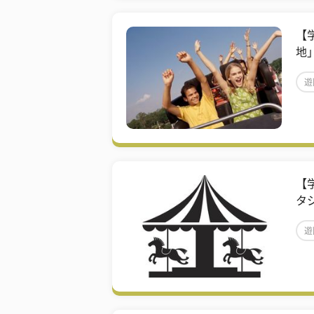
【
地
遊
【
タ
遊