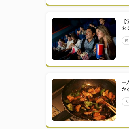
【
お
映
一
か
大
費