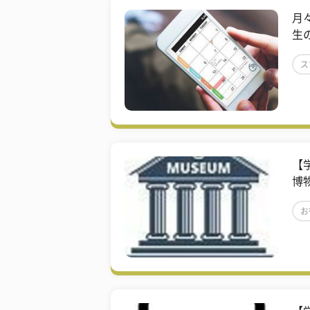
月
生
ス
大
【
博
お