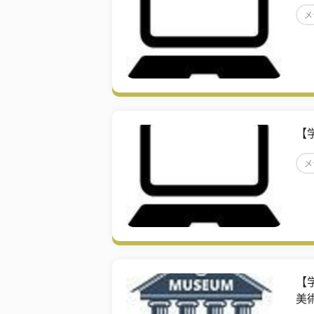
メ
【
メ
お
【
美