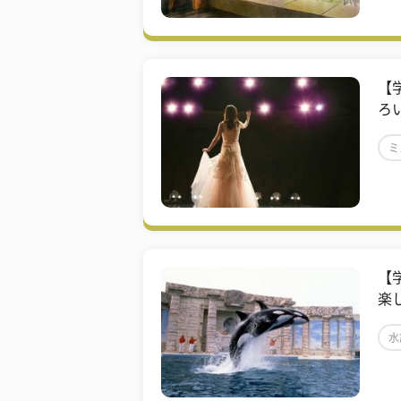
【
ろ
ミ
【
楽
水