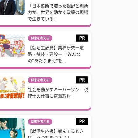
「日本縦断で培った視野と判断
力が、世界を動かす政策の現場
で生きている」
PR
将来を考える
【就活生必見】業界研究ー道
路・舗装・建設ー 「みんな
の“あたりまえ”を...
PR
将来を考える
社会を動かすキーパーソン 税
理士の仕事に密着取材！
PR
将来を考える
【就活生応援】噛んでるとき
は、うつむきづらいよ。