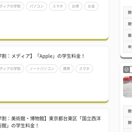
ディアの学割
パソコン
スマホ
お得
お金
開
開
募
申
学割：メディア】「Apple」の学生料金！
ディアの学割
ノートパソコン
携帯
スマホ
得
お金
開
学割：美術館・博物館】東京都台東区「国立西洋
開
術館」の学生料金！