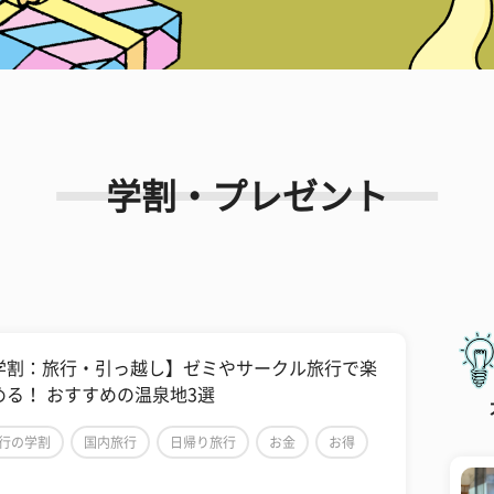
学割・プレゼント
学割：旅行・引っ越し】ゼミやサークル旅行で楽
める！ おすすめの温泉地3選
行の学割
国内旅行
日帰り旅行
お金
お得
外旅行
学割
施設