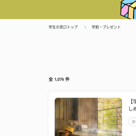
学生の窓口トップ
学割・プレゼント
全
1,076
件
【
し
旅
海