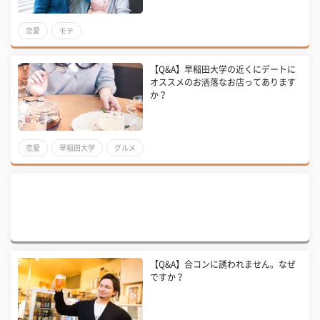
恋愛
モテ
【Q&A】早稲田大学の近くにデートに
オススメのお洒落なお店ってあります
か？
恋愛
早稲田大学
グルメ
【Q&A】合コンに誘われません。なぜ
ですか？