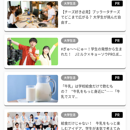
PR
大学生活
【チーズ好き必見】ブッラータチーズ
でどこまで広がる？ 大学生が挑んだ自
由す...
PR
大学生活
#ぎゅ〜〜にゅー！学生の発想から生ま
れた！ Jミルク×キョーソウPROJE...
PR
大学生活
「牛乳」は学校給食だけで飲むも
の？ “牛乳をもっと身近に”――「牛
乳でスマ...
PR
大学生活
給食だけじゃない！ 牛乳をもっと楽
しむアイデア、学生が本気で考えてみ