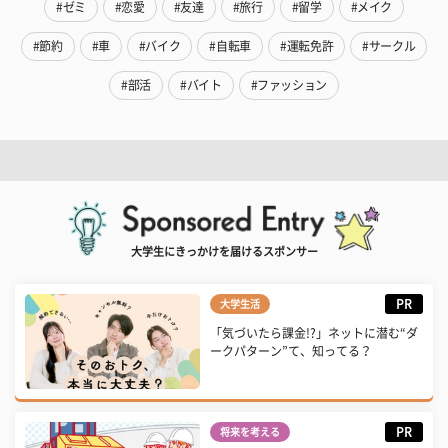
#ゼミ
#恋愛
#友達
#旅行
#留学
#メイク
#節約
#車
#バイク
#自転車
#運転免許
#サークル
#部活
#バイト
#ファッション
大学生にきっかけを届けるスポンサー
PR
大学生活
「気づいたら課金!?」ネットに潜む“ダ
ークパターン”て、知ってる？
PR
将来を考える