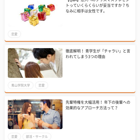
トっていくらくらいが妥当ですか？ち
なみに相手は女性です。
恋愛
徹底解明！ 青学生が「チャラい」と言
われてしまう3つの理由
青山学院大学
恋愛
先輩特権を大幅活用！ 年下の後輩への
効果的なアプローチ方法って？
恋愛
部活・サークル