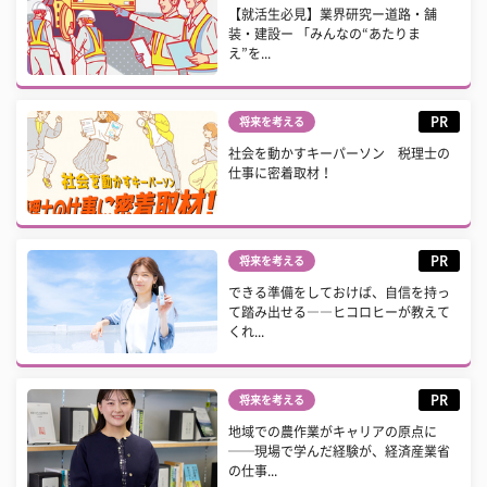
【就活生必見】業界研究ー道路・舗
装・建設ー 「みんなの“あたりま
え”を...
PR
将来を考える
社会を動かすキーパーソン 税理士の
仕事に密着取材！
PR
将来を考える
できる準備をしておけば、自信を持っ
て踏み出せる――ヒコロヒーが教えて
くれ...
PR
将来を考える
地域での農作業がキャリアの原点に
──現場で学んだ経験が、経済産業省
の仕事...