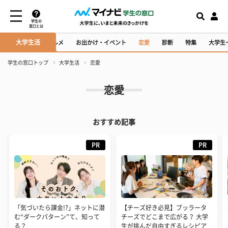
学生の
窓口とは
大学生活
ション・コスメ
グルメ
お出かけ・イベント
恋愛
診断
特集
大学生
学生の窓口トップ
大学生活
恋愛
恋愛
おすすめ記事
PR
PR
「気づいたら課金!?」ネットに潜
【チーズ好き必見】ブッラータ
む“ダークパターン”て、知って
チーズでどこまで広がる？ 大学
る？
生が挑んだ自由すぎるレシピア