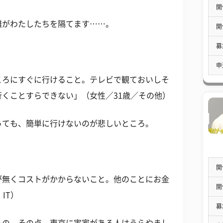
開
離がわたしたちを隔てます……。
開
募
申
ころにすぐに行けること。テレビで観ておいしそ
くことすらできない」（女性／31歳／その他）
っても、簡単に行けないのが悲しいところ。
開
が無くコストがかからないこと。他のことにお金
開
IT）
募