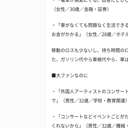
・「電車が頻繁にくる。田舎だとひ
（女性／30歳／金融・証券）
・「車がなくても問題なく生活でき
お金がかかる」（女性／28歳／ホテ
移動のロスも少ないし、待ち時間のロ
た、ガソリン代やら車検代やら、車
■大ファンなのに
・「外国人アーティストのコンサー
で」（男性／32歳／学校・教育関連
・「コンサートなどイベントごとが
くれないから」（男性／32歳／機械