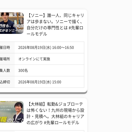
【ソニー】誰一人、同じキャリ
アは歩まない。ソニーで描く、
自分だけの専門性とは #先輩ロ
ールモデル
催日時
2026年08月19日(水) 16:00〜16:50
催場所
オンラインにて実施
集人数
300名
込締切
2026年08月19日(水) 15:00
【大林組】転勤&ジョブローテ
は怖くない！九州の現場から設
計・見積へ。大林組のキャリア
の広がり #先輩ロールモデル