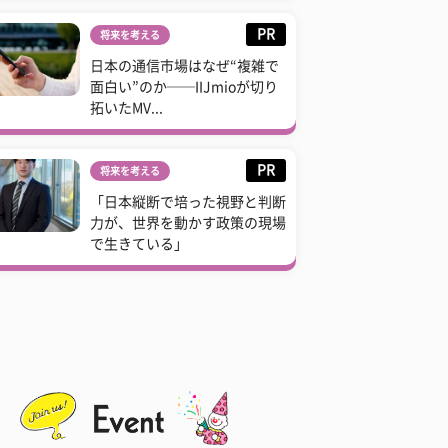
PR
将来を考える
日本の通信市場はなぜ“複雑で
面白い”のか──IIJmioが切り
拓いたMV...
PR
将来を考える
「日本縦断で培った視野と判断
力が、世界を動かす政策の現場
で生きている」