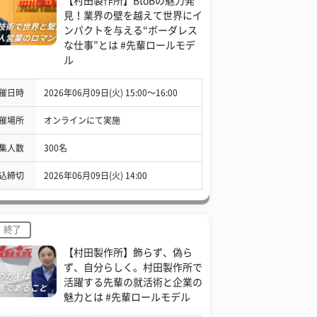
【村田製作所】BtoBの魅力発
見！業界の壁を越えて世界にイ
ンパクトを与える“ボーダレス
な仕事”とは #先輩ロールモデ
ル
催日時
2026年06月09日(火) 15:00〜16:00
催場所
オンラインにて実施
集人数
300名
込締切
2026年06月09日(火) 14:00
終了
【村田製作所】飾らず、偽ら
ず、自分らしく。村田製作所で
活躍する先輩の就活術と企業の
魅力とは #先輩ロールモデル