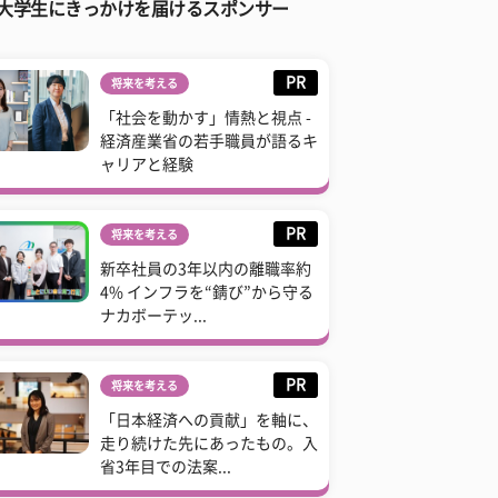
大学生にきっかけを届けるスポンサー
PR
将来を考える
「社会を動かす」情熱と視点 -
経済産業省の若手職員が語るキ
ャリアと経験
PR
将来を考える
新卒社員の3年以内の離職率約
4% インフラを“錆び”から守る
ナカボーテッ...
PR
将来を考える
「日本経済への貢献」を軸に、
走り続けた先にあったもの。入
省3年目での法案...