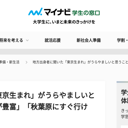
将来を考える
就活応援
新社会人準備
学割
準備・新生活
地方出身者に聞いた「東京生まれ」がうらやましいと思うこ
学
東京生まれ」がうらやましいと
体
が豊富」「秋葉原にすぐ行け
き
学