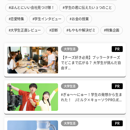
#ほんとにいい会社見つけ隊！
#学生の君に伝えたい３つのこと
#恋愛特集
#学生インタビュー
#お金の授業
#大学生正直レビュー
#診断
#もやもや解決ゼミ
#特集企画
PR
大学生活
【チーズ好き必見】ブッラータチーズ
でどこまで広がる？ 大学生が挑んだ自
由す...
PR
大学生活
#ぎゅ〜〜にゅー！学生の発想から生ま
れた！ Jミルク×キョーソウPROJE...
PR
大学生活