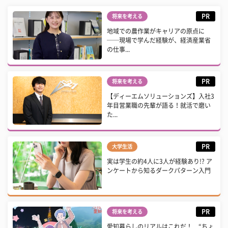
PR
将来を考える
地域での農作業がキャリアの原点に
──現場で学んだ経験が、経済産業省
の仕事...
PR
将来を考える
【ディーエムソリューションズ】入社3
年目営業職の先輩が語る！就活で磨い
た...
PR
大学生活
実は学生の約4人に3人が経験あり!? ア
ンケートから知るダークパターン入門
PR
将来を考える
愛知暮らしのリアルはこれだ！ “ちょ