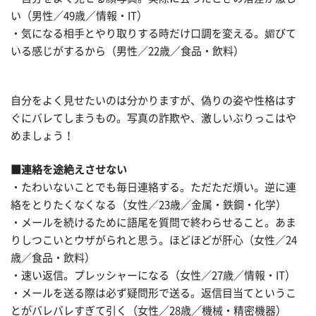
い（男性／49歳／情報・IT）
・気になる相手とやり取りする時だけ口調を変える。媚びて
いる感じがするから（男性／22歳／食品・飲料）
自分をよく見せたいのは分かりますが、偽りの姿や性格はす
ぐにバレてしまうもの。写真の詐欺や、激しいぶりっこはや
めましょう！
■連絡を途絶えさせない
・たわいないことでも毎日連絡する。ただただ煩い。逆に連
絡をとりたくなくなる（女性／23歳／金属・鉄鋼・化学）
・メールを続けるために語尾を質問で終わらせること。あま
りしつこいとウザがられと思う。ほどほどが肝心（女性／24
歳／食品・飲料）
・速い返信。プレッシャーになる（女性／27歳／情報・IT）
・メールを送る際は必ず疑問形で送る。返信目当てというこ
とがバレバレすぎて引く（女性／28歳／機械・精密機器）