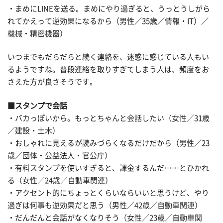
・まめにLINEを送る。まめにやり過ぎると、うっとうしがら
れてかえって逆効果になるから（男性／35歳／情報・IT）／
機械・精密機器）
いつまでもだらだらと続く連絡を、迷惑に感じている人もい
るようですね。普段連絡を取りすぎてしまう人は、頻度をお
さえた方が良さそうです。
■スタンプで会話
・バカっぽいから。もっとちゃんと会話したい（女性／31歳
／建設・土木）
・おしゃれに見えるが読みづらくなるだけだから（男性／23
歳／団体・公益法人・官公庁）
・有料スタンプを使いすぎると、課金するんだ……とひかれ
る（女性／24歳／自動車関連）
・アクセント的にちょっとくらいならいいと思うけど、やり
過ぎは何事も逆効果だと思う（男性／42歳／自動車関連）
・だんだんと会話がなくなりそう（女性／23歳／自動車関