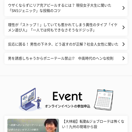
ウザくならずにリア充アピールするには？ 現役女子大生に聞いた
「SNSジェニック」な投稿のコツ
理性が「ストップ！」していても惹かれてしまう異性のタイプ「イケ
メン遊び人」「一人では何もできなさそうなドジっ子」
反応に困る！ 男性の下ネタ、どう返すのが正解？社会人女性に聞いた
男を誘惑しちゃうからポニーテール禁止!? 中高時代のヘンな校則
オンラインイベントの参加申込
【大林組】転勤&ジョブローテは怖くな
い！九州の現場から設