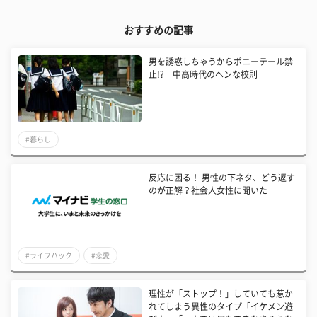
おすすめの記事
男を誘惑しちゃうからポニーテール禁
止!? 中高時代のヘンな校則
#暮らし
反応に困る！ 男性の下ネタ、どう返す
のが正解？社会人女性に聞いた
#ライフハック
#恋愛
理性が「ストップ！」していても惹か
れてしまう異性のタイプ「イケメン遊