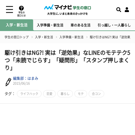
学生の
窓口とは
入学・新生活
入学準備・新生活
車のある生活
引っ越し・一人暮らし
学生の窓口トップ
入学・新生活
入学準備・新生活
​駆け引きはNG?! 実は「逆効
​駆け引きはNG?! 実は「逆効果」なLINEのモテテク5
つ「未読でじらす」「疑問形」「スタンプ押しまく
り」
編集部：はまみ
2015/06/16
タグ：
ライフハック
恋愛
暮らし
モテ
合コン