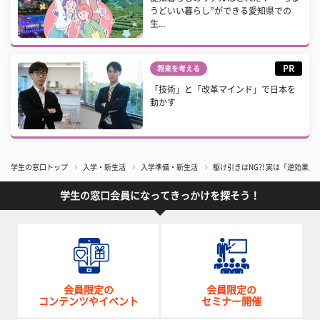
うどいい暮らし”ができる愛知県での
生...
PR
将来を考える
「技術」と「改革マインド」で日本を
動かす
学生の窓口トップ
入学・新生活
入学準備・新生活
​駆け引きはNG?! 実は「逆効
学生の窓口会員になってきっかけを探そう！
会員限定の
会員限定の
コンテンツやイベント
セミナー開催