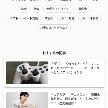
診断
特集
大学生インタビュー
奨学金
テスト・レポート対策
学園祭
バイト知識
バイト体験談
格安SIMしか勝たん！
おすすめの記事
「FF10」「ウイイレ5」どうしてもこ
れで遊びたかった……PS2と一緒に購
入したソフトランキング
「カラカラ」「デカメロン」「墾田永
年私財法」語感が面白くて印象に残っ
ている歴史用語は？