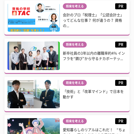
PR
将来を考える
会計のプロ「税理士」「公認会計士」
ってどんな仕事？ 何が違うの？ 資格
の...
PR
将来を考える
新卒社員の3年以内の離職率約4% イン
フラを“錆び”から守るナカボーテッ...
PR
将来を考える
「技術」と「改革マインド」で日本を
動かす
PR
将来を考える
愛知暮らしのリアルはこれだ！ “ちょ