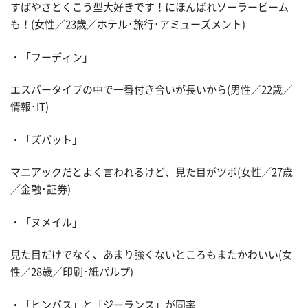
すばやさとくこう型大好きです！にほんばれソーラービーム
も！(女性／23歳／ホテル･旅行･アミューズメント)
・「フーディン」
エスパータイプの中で一番付き合いが長いから(男性／22歳／
情報･IT)
・「ズバット」
マニアックだとよく言われるけど、見た目がツボ(女性／27歳
／金融･証券)
・「ヌメイル」
見た目だけでなく、あまり強くないところもまたかわいい(女
性／28歳／印刷･紙パルプ)
・「ヒンバス」と「ジーランス」が同率