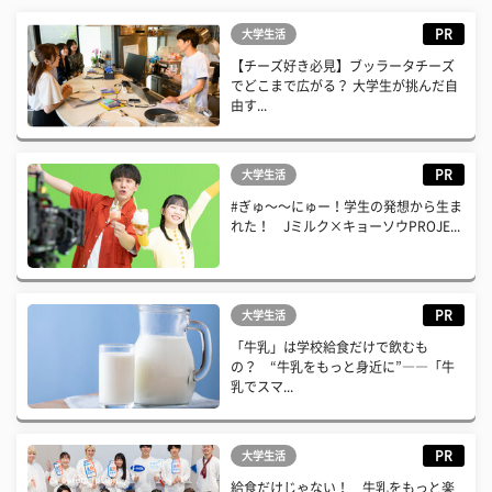
PR
大学生活
【チーズ好き必見】ブッラータチーズ
でどこまで広がる？ 大学生が挑んだ自
由す...
PR
大学生活
#ぎゅ〜〜にゅー！学生の発想から生ま
れた！ Jミルク×キョーソウPROJE...
PR
大学生活
「牛乳」は学校給食だけで飲むも
の？ “牛乳をもっと身近に”――「牛
乳でスマ...
PR
大学生活
給食だけじゃない！ 牛乳をもっと楽