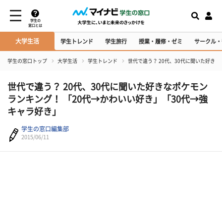
学生の
窓口とは
大学生活
学生トレンド
学生旅行
授業・履修・ゼミ
サークル・
学生の窓口トップ
大学生活
学生トレンド
世代で違う？ 20代、30代に聞いた好き
世代で違う？ 20代、30代に聞いた好きなポケモン
ランキング！ 「20代→かわいい好き」「30代→強
キャラ好き」
学生の窓口編集部
2015/06/11