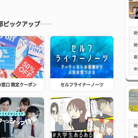
部ピックアップ
開
開
募
申
の窓口 限定クーポン
セルフライナーノーツ
開
開