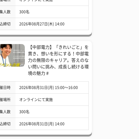
集人数
300名
込締切
2026年08月27日(木) 14:00
【中部電力】「きれいごと」を
貫き、想いを形にする！中部電
力の無限のキャリア。答えのな
い問いに挑み、成長し続ける環
境の魅力 #
催日時
2026年08月31日(月) 15:00〜16:00
催場所
オンラインにて実施
集人数
300名
込締切
2026年08月31日(月) 14:00