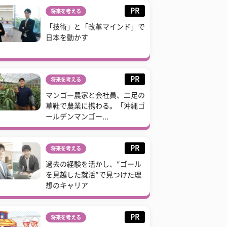
PR
将来を考える
「技術」と「改革マインド」で
日本を動かす
PR
将来を考える
マンゴー農家と会社員、二足の
草鞋で農業に携わる。「沖縄ゴ
ールデンマンゴー...
PR
将来を考える
過去の経験を活かし、“ゴール
を見越した就活”で見つけた理
想のキャリア
PR
将来を考える