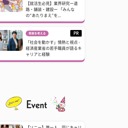
【就活生必見】業界研究ー道
路・舗装・建設ー 「みんな
の“あたりまえ”を...
PR
将来を考える
「社会を動かす」情熱と視点 -
経済産業省の若手職員が語るキ
ャリアと経験
【ソニー】誰一人、同じキャリ