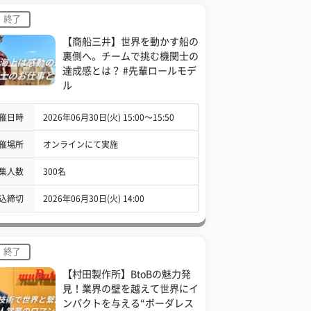
終了
【商船三井】世界を動かす船の
裏側へ。チームで挑む機関士の
達成感とは？ #先輩ロールモデ
ル
催日時
2026年06月30日(火) 15:00〜15:50
催場所
オンラインにて実施
集人数
300名
込締切
2026年06月30日(火) 14:00
終了
【村田製作所】BtoBの魅力発
見！業界の壁を越えて世界にイ
ンパクトを与える“ボーダレス