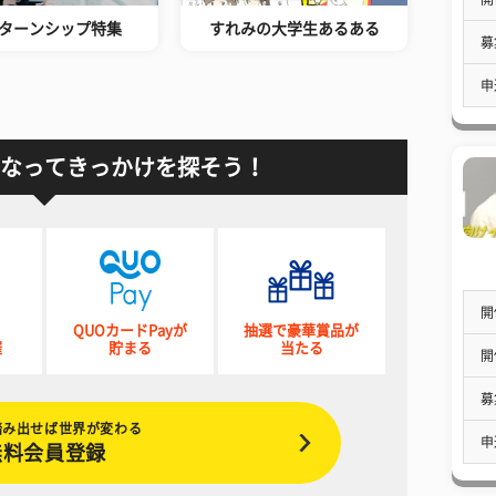
ターンシップ特集
すれみの大学生あるある
募
申
なってきっかけを探そう！
開
QUOカードPayが
抽選で豪華賞品が
催
貯まる
当たる
開
募
踏み出せば世界が変わる
申
無料会員登録