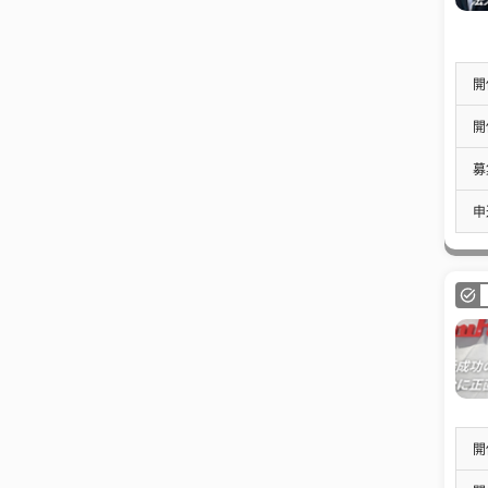
開
開
募
申
開