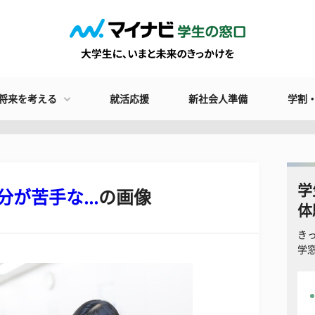
将来を考える
就活応援
新社会人準備
学割
学
が苦手な...
の画像
体
き
学