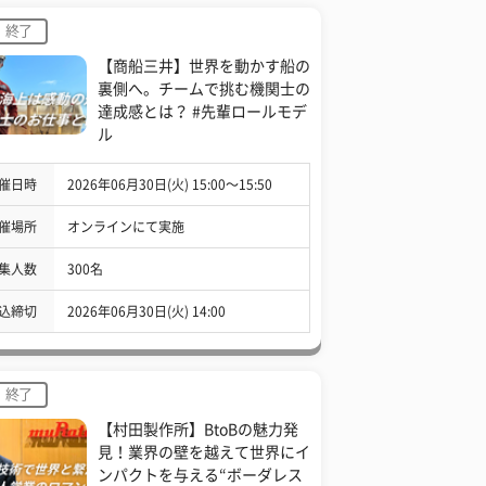
終了
【商船三井】世界を動かす船の
裏側へ。チームで挑む機関士の
達成感とは？ #先輩ロールモデ
ル
催日時
2026年06月30日(火) 15:00〜15:50
催場所
オンラインにて実施
集人数
300名
込締切
2026年06月30日(火) 14:00
終了
【村田製作所】BtoBの魅力発
見！業界の壁を越えて世界にイ
ンパクトを与える“ボーダレス