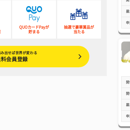
募
申
QUOカードPayが
抽選で豪華賞品が
催
貯まる
当たる
踏み出せば世界が変わる
無料会員登録
開
開
募
申