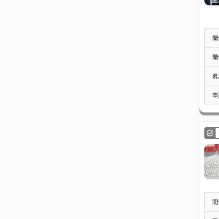
開
開
募
申
開