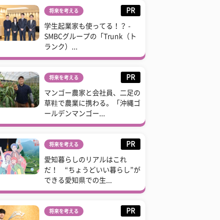
PR
将来を考える
学生起業家も使ってる！？ -
SMBCグループの「Trunk（ト
ランク）...
PR
将来を考える
マンゴー農家と会社員、二足の
草鞋で農業に携わる。「沖縄ゴ
ールデンマンゴー...
PR
将来を考える
愛知暮らしのリアルはこれ
だ！ “ちょうどいい暮らし”が
できる愛知県での生...
PR
将来を考える