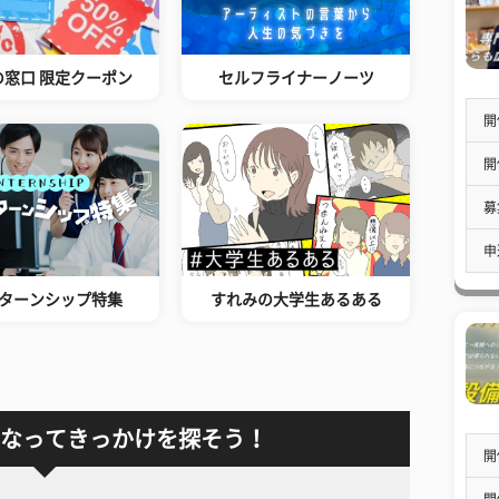
の窓口 限定クーポン
セルフライナーノーツ
開
開
募
申
ターンシップ特集
すれみの大学生あるある
なってきっかけを探そう！
開
開