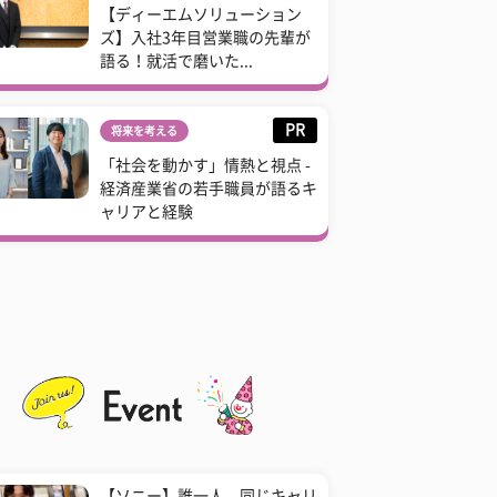
【ディーエムソリューション
ズ】入社3年目営業職の先輩が
語る！就活で磨いた...
PR
将来を考える
「社会を動かす」情熱と視点 -
経済産業省の若手職員が語るキ
ャリアと経験
【ソニー】誰一人、同じキャリ