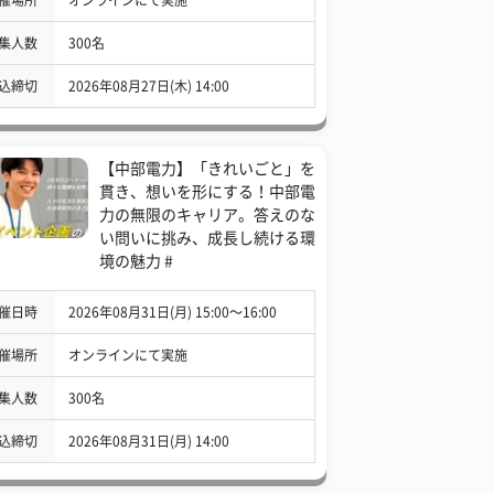
集人数
300名
込締切
2026年08月27日(木) 14:00
【中部電力】「きれいごと」を
貫き、想いを形にする！中部電
力の無限のキャリア。答えのな
い問いに挑み、成長し続ける環
境の魅力 #
催日時
2026年08月31日(月) 15:00〜16:00
催場所
オンラインにて実施
集人数
300名
込締切
2026年08月31日(月) 14:00