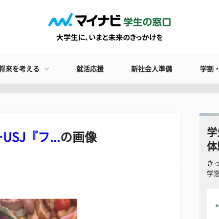
将来を考える
就活応援
新社会人準備
学割
学
SJ『フ...
の画像
体
き
学