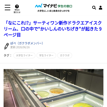
学生の
窓口とは
「なにこれ!?」サーティワン新作ドラクエアイスク
リーム、口の中で“かいしんのいちげき”が起きた 9
ページ目
ぽぺ（ガクラボメンバー）
更新:2026/06/16
タグ：
大学生ライター
学生ライター
ガクラボ