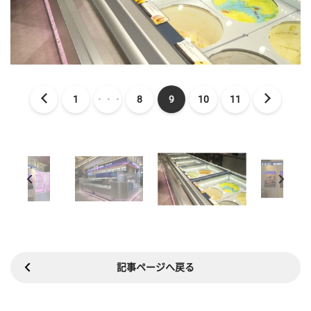
1
・・・
8
9
10
11
記事ページへ戻る