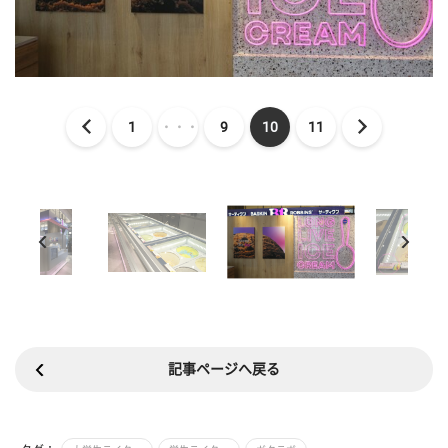
1
・・・
9
10
11
記事ページへ戻る