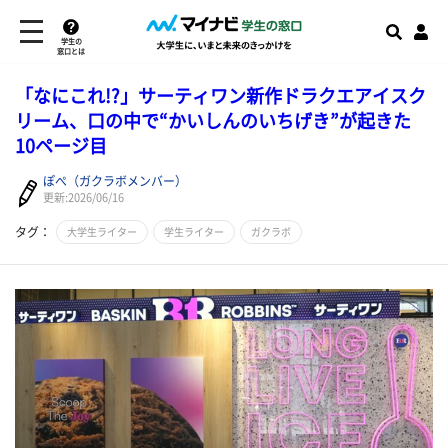
学生の
窓口とは
「なにこれ!?」サーティワン新作ドラクエアイスク
リーム、口の中で“かいしんのいちげき”が起きた
10ページ目
ぽぺ（ガクラボメンバー）
更新:2026/06/16
タグ：
大学生ライター
学生ライター
ガクラボ