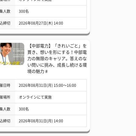
集人数
300名
込締切
2026年08月27日(木) 14:00
【中部電力】「きれいごと」を
貫き、想いを形にする！中部電
力の無限のキャリア。答えのな
い問いに挑み、成長し続ける環
境の魅力 #
催日時
2026年08月31日(月) 15:00〜16:00
催場所
オンラインにて実施
集人数
300名
込締切
2026年08月31日(月) 14:00