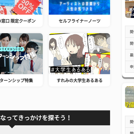
の窓口 限定クーポン
セルフライナーノーツ
開
開
募
申
ターンシップ特集
すれみの大学生あるある
なってきっかけを探そう！
開
開