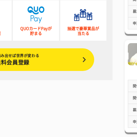
募
申
QUOカードPayが
抽選で豪華賞品が
催
貯まる
当たる
踏み出せば世界が変わる
無料会員登録
開
開
募
申