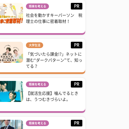
PR
将来を考える
社会を動かすキーパーソン 税
理士の仕事に密着取材！
PR
大学生活
「気づいたら課金!?」ネットに
潜む“ダークパターン”て、知っ
てる？
PR
将来を考える
【就活生応援】噛んでるとき
は、うつむきづらいよ。
PR
将来を考える