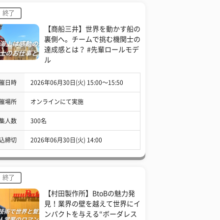
終了
【商船三井】世界を動かす船の
裏側へ。チームで挑む機関士の
達成感とは？ #先輩ロールモデ
ル
催日時
2026年06月30日(火) 15:00〜15:50
催場所
オンラインにて実施
集人数
300名
込締切
2026年06月30日(火) 14:00
終了
【村田製作所】BtoBの魅力発
見！業界の壁を越えて世界にイ
ンパクトを与える“ボーダレス