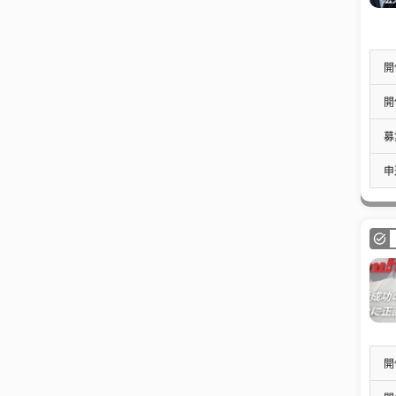
開
開
募
申
開