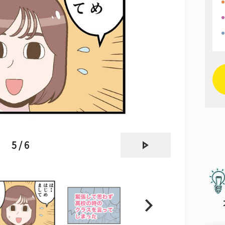
next
5 / 6