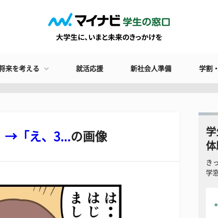
将来を考える
就活応援
新社会人準備
学割
学
→「え、3...
の画像
体
き
学