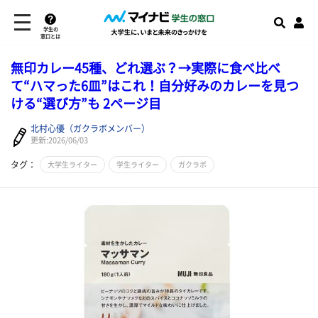
学生の
窓口とは
無印カレー45種、どれ選ぶ？→実際に食べ比べ
て“ハマった6皿”はこれ！自分好みのカレーを見つ
ける“選び方”も 2ページ目
北村心優（ガクラボメンバー）
更新:2026/06/03
タグ：
大学生ライター
学生ライター
ガクラボ