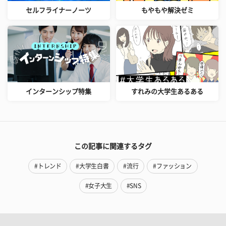
セルフライナーノーツ
もやもや解決ゼミ
インターンシップ特集
すれみの大学生あるある
この記事に関連するタグ
#トレンド
#大学生白書
#流行
#ファッション
#女子大生
#SNS