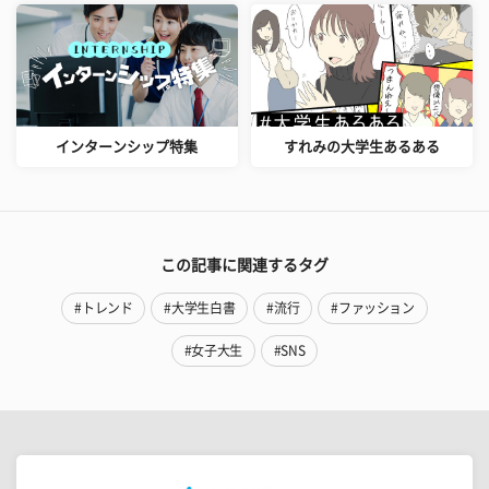
インターンシップ特集
すれみの大学生あるある
この記事に関連するタグ
#トレンド
#大学生白書
#流行
#ファッション
#女子大生
#SNS