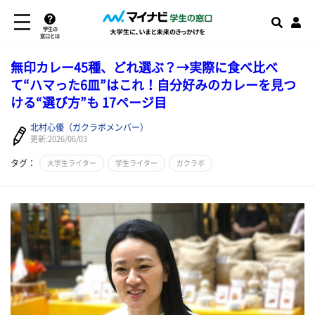
学生の
窓口とは
無印カレー45種、どれ選ぶ？→実際に食べ比べ
て“ハマった6皿”はこれ！自分好みのカレーを見つ
ける“選び方”も 17ページ目
北村心優（ガクラボメンバー）
更新:2026/06/03
タグ：
大学生ライター
学生ライター
ガクラボ