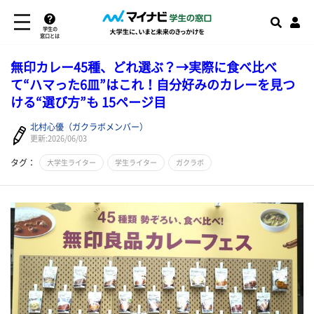
学生の
窓口とは
無印カレー45種、どれ選ぶ？→実際に食べ比べ
て“ハマった6皿”はこれ！自分好みのカレーを見つ
ける“選び方”も 15ページ目
北村心優（ガクラボメンバー）
更新:2026/06/03
タグ：
大学生ライター
学生ライター
ガクラボ