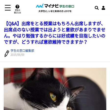
学生の
窓口とは
【Q&A】出席をとる授業はもちろん出席しますが、
出席点のない授業では出ようと意欲があまりでませ
ん。やはり勉強するからには好成績を目指したいの
ですが、どうすれば意欲維持できますか？
学生の窓口編集部
2015/06/09