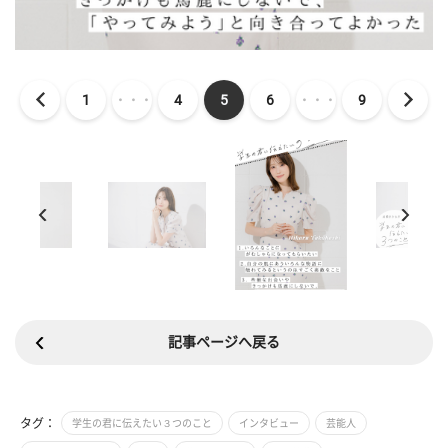
1
・・・
4
5
6
・・・
9
記事ページへ戻る
タグ：
学生の君に伝えたい３つのこと
インタビュー
芸能人