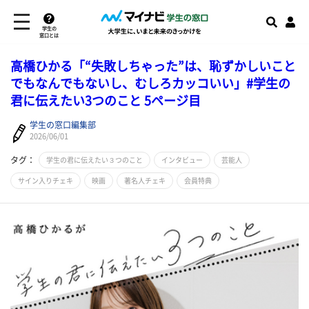
学生の
窓口とは
高橋ひかる「“失敗しちゃった”は、恥ずかしいこと
でもなんでもないし、むしろカッコいい」#学生の
君に伝えたい3つのこと 5ページ目
学生の窓口編集部
2026/06/01
タグ：
学生の君に伝えたい３つのこと
インタビュー
芸能人
サイン入りチェキ
映画
著名人チェキ
会員特典