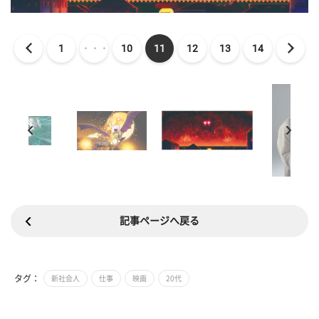
1
・・・
10
11
12
13
14
記事ページへ戻る
タグ：
新社会人
仕事
映画
20代