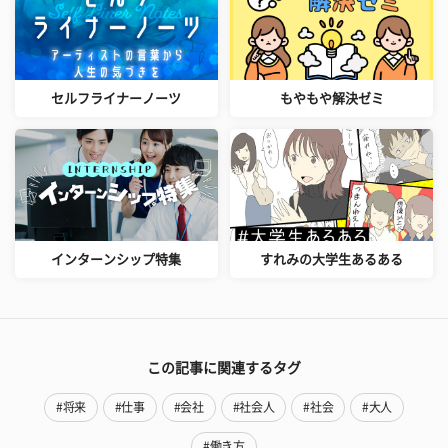
セルフライナーノーツ
もやもや解決ゼミ
インターンシップ特集
すれみの大学生あるある
この記事に関連するタグ
#将来
#仕事
#会社
#社会人
#社会
#大人
#働き方