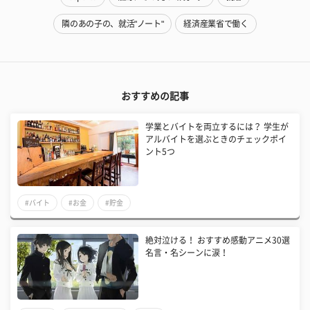
隣のあの子の、就活"ノート"
経済産業省で働く
おすすめの記事
学業とバイトを両立するには？ 学生が
アルバイトを選ぶときのチェックポイ
ント5つ
#バイト
#お金
#貯金
絶対泣ける！ おすすめ感動アニメ30選
名言・名シーンに涙！