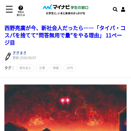
学生の
窓口とは
西野亮廣が今、新社会人だったら――「タイパ・コ
スパを捨てて“問答無用で量”をやる理由」 11ペー
ジ目
ぎぎまき
更新:2026/08/07
タグ：
新社会人
仕事
映画
20代