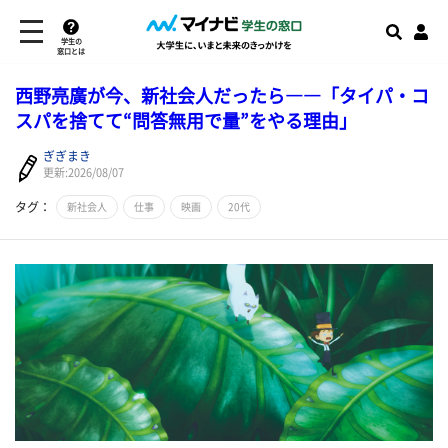
学生の
窓口とは
西野亮廣が今、新社会人だったら――「タイパ・コ
スパを捨てて“問答無用で量”をやる理由」
ぎぎまき
更新:2026/08/07
タグ：
新社会人
仕事
映画
20代