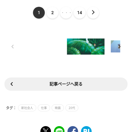
1
2
・・・
14
記事ページへ戻る
タグ：
新社会人
仕事
映画
20代