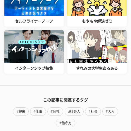
セルフライナーノーツ
もやもや解決ゼミ
インターンシップ特集
すれみの大学生あるある
この記事に関連するタグ
#将来
#仕事
#会社
#社会人
#社会
#大人
#働き方