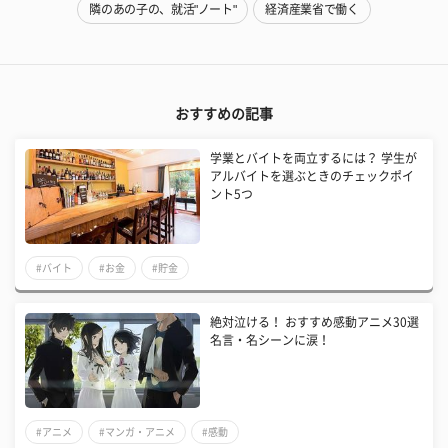
隣のあの子の、就活"ノート"
経済産業省で働く
おすすめの記事
学業とバイトを両立するには？ 学生が
アルバイトを選ぶときのチェックポイ
ント5つ
#バイト
#お金
#貯金
絶対泣ける！ おすすめ感動アニメ30選
名言・名シーンに涙！
#アニメ
#マンガ・アニメ
#感動