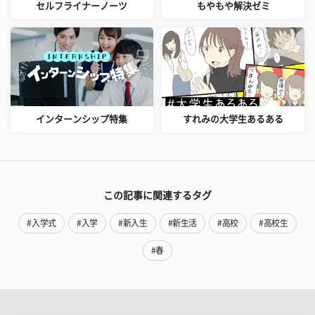
セルフライナーノーツ
もやもや解決ゼミ
インターンシップ特集
すれみの大学生あるある
この記事に関連するタグ
#入学式
#入学
#新入生
#新生活
#高校
#高校生
#春