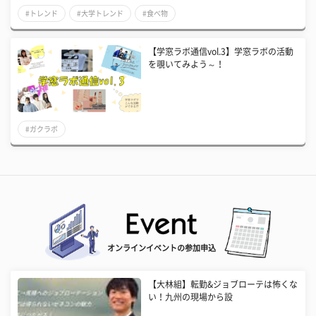
#トレンド
#大学トレンド
#食べ物
【学窓ラボ通信vol.3】学窓ラボの活動
を覗いてみよう～！
#ガクラボ
オンラインイベントの参加申込
【大林組】転勤&ジョブローテは怖くな
い！九州の現場から設