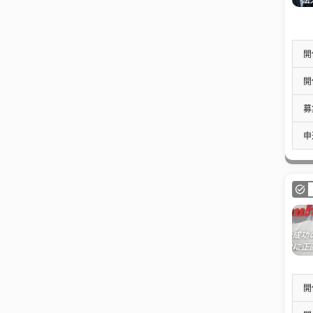
開
開
募
申
開