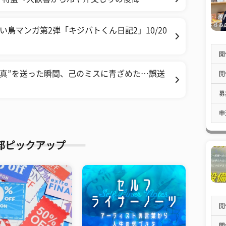
い鳥マンガ第2弾「キジバトくん日記2」10/20
開
写真”を送った瞬間、己のミスに青ざめた…誤送
開
募
申
部ピックアップ
開
開