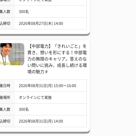
集人数
300名
込締切
2026年08月27日(木) 14:00
【中部電力】「きれいごと」を
貫き、想いを形にする！中部電
力の無限のキャリア。答えのな
い問いに挑み、成長し続ける環
境の魅力 #
催日時
2026年08月31日(月) 15:00〜16:00
催場所
オンラインにて実施
集人数
300名
込締切
2026年08月31日(月) 14:00