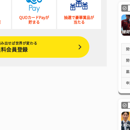
QUOカードPayが
抽選で豪華賞品が
催
貯まる
当たる
踏み出せば世界が変わる
無料会員登録
開
開
募
申