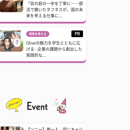
「目の前の一歩を丁寧に──部
活で磨いたタフネスが、国の未
来を考える仕事に...
PR
将来を考える
Oliveの魅力を学生とともに広
げる - 企業の課題から創出した
実践的な...
【ソニー】誰一人、同じキャリ