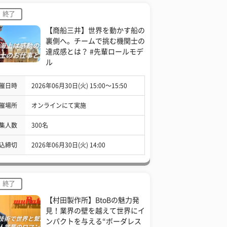
終了
【商船三井】世界を動かす船の
裏側へ。チームで挑む機関士の
達成感とは？ #先輩ロールモデ
ル
催日時
2026年06月30日(火) 15:00〜15:50
催場所
オンラインにて実施
集人数
300名
込締切
2026年06月30日(火) 14:00
終了
【村田製作所】BtoBの魅力発
見！業界の壁を越えて世界にイ
ンパクトを与える“ボーダレス