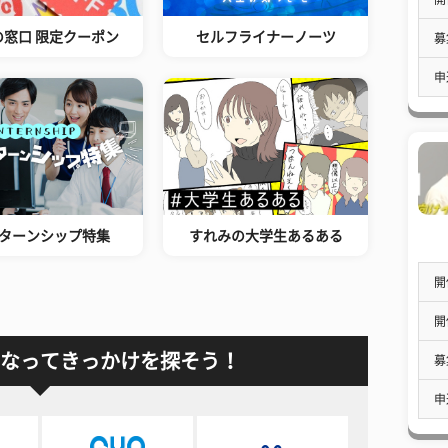
の窓口 限定クーポン
セルフライナーノーツ
募
申
ターンシップ特集
すれみの大学生あるある
開
開
なってきっかけを探そう！
募
申