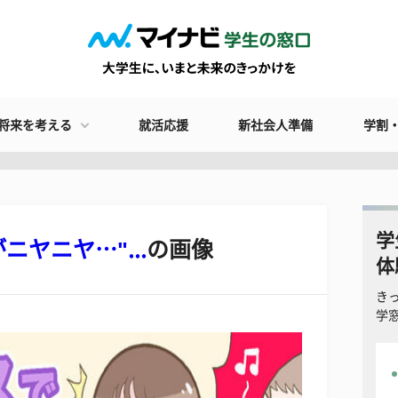
将来を考える
就活応援
新社会人準備
学割
学
ヤニヤ…"...
の画像
体
き
学