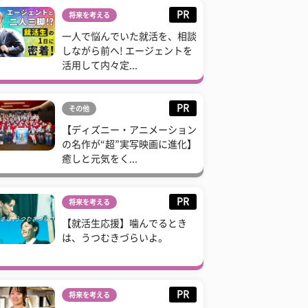
PR
将来を考える
一人で悩んでいた就活を、相談
しながら前へ! エージェントを
活用して内々定...
PR
その他
【ディズニー・アニメーション
の名作が“超”実写映画に進化】
癒しと元気をく...
PR
将来を考える
【就活生応援】噛んでるとき
は、うつむきづらいよ。
PR
将来を考える