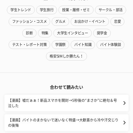
学生トレンド
学生旅行
授業・履修・ゼミ
サークル・部活
ファッション・コスメ
グルメ
お出かけ・イベント
恋愛
診断
特集
大学生インタビュー
奨学金
テスト・レポート対策
学園祭
バイト知識
バイト体験談
格安SIMしか勝たん！
合わせて読みたい
【漫画】嘘だぁぁ！新品スマホを開封→5秒後の“まさか”に絶句＆号
泣した
【漫画】バイトのまかないで迷いなく特盛→大歓喜から冷や汗交じり
の後悔