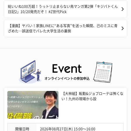
総いいね100万超！うっトリ止まらない鳥マンガ第2弾「キジバトくん
日記2」10/20発売だぞ！ #Z世代Pick
【漫画】ヤバい！家族LINEに“ある写真”を送った瞬間、己のミスに青
ざめた…誤送信でバレた大学生活の裏側
オンラインイベントの参加申込
【大林組】転勤&ジョブローテは怖くな
い！九州の現場から設
開催日時
2026年08月27日(木) 15:00〜16:00