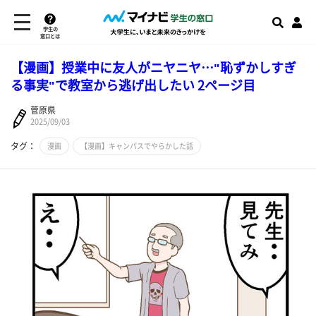
学生の
窓口とは
【漫画】授業中に友人がニヤニヤ…"恥ずかしすぎ
る事実"で教室から逃げ出したい 2ページ目
菅原県
2025/09/03
タグ：
漫画
【漫画】キャンパスでやらかした話