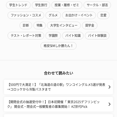
学生トレンド
学生旅行
授業・履修・ゼミ
サークル・部活
ファッション・コスメ
グルメ
お出かけ・イベント
恋愛
診断
特集
大学生インタビュー
奨学金
テスト・レポート対策
学園祭
バイト知識
バイト体験談
格安SIMしか勝たん！
合わせて読みたい
【500円で大満足！】「北海道の道の駅」ワンコイングルメ5選が発表
→コロッケから冷製パスタまで
【開閉会式の抽選受付中！】日本初開催「 東京2025デフリンピッ
ク」 開会式・閉会式一般観覧者の募集開始！ #Z世代Pick