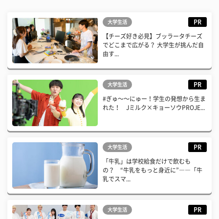
PR
大学生活
【チーズ好き必見】ブッラータチーズ
でどこまで広がる？ 大学生が挑んだ自
由す...
PR
大学生活
#ぎゅ〜〜にゅー！学生の発想から生ま
れた！ Jミルク×キョーソウPROJE...
PR
大学生活
「牛乳」は学校給食だけで飲むも
の？ “牛乳をもっと身近に”――「牛
乳でスマ...
PR
大学生活