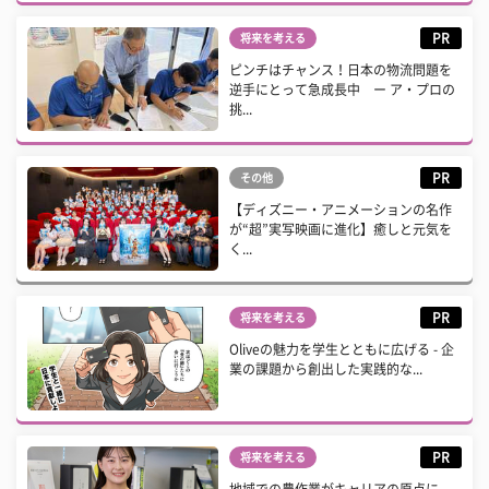
PR
将来を考える
ピンチはチャンス！日本の物流問題を
逆手にとって急成長中 ー ア・プロの
挑...
PR
その他
【ディズニー・アニメーションの名作
が“超”実写映画に進化】癒しと元気を
く...
PR
将来を考える
Oliveの魅力を学生とともに広げる - 企
業の課題から創出した実践的な...
PR
将来を考える