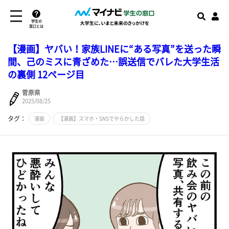
学生の
窓口とは
【漫画】ヤバい！家族LINEに“ある写真”を送った瞬
間、己のミスに青ざめた…誤送信でバレた大学生活
の裏側 12ページ目
菅原県
2025/08/25
タグ：
漫画
【漫画】スマホ・SNSでやらかした話