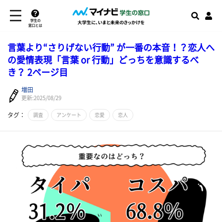
学生の
窓口とは
言葉より“さりげない行動” が一番の本音！？恋人へ
の愛情表現「言葉 or 行動」どっちを意識するべ
き？ 2ページ目
増田
更新:2025/08/29
タグ：
調査
アンケート
恋愛
恋人