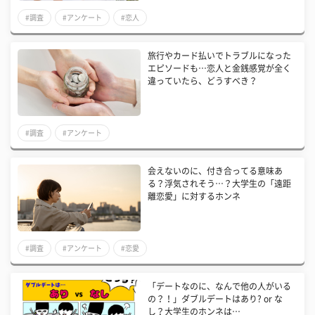
#調査
#アンケート
#恋人
旅行やカード払いでトラブルになった
エピソードも…恋人と金銭感覚が全く
違っていたら、どうすべき？
#調査
#アンケート
会えないのに、付き合ってる意味あ
る？浮気されそう…？大学生の「遠距
離恋愛」に対するホンネ
#調査
#アンケート
#恋愛
「デートなのに、なんで他の人がいる
の？！」ダブルデートはあり? or な
し？大学生のホンネは…