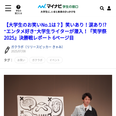
学生の
窓口とは
【大学生のお笑いNo.1は？】笑いあり！涙あり!?
"エンタメ好き"大学生ライターが潜入！『笑学祭
2025』決勝戦レポート 6ページ目
ガクラボ（リリースピッカー きゃみ）
2025/07/08
タグ：
お笑い
ガクラボ
イベント