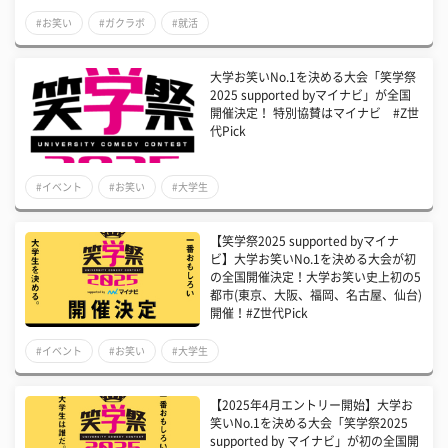
#お笑い
#ガクラボ
#就活
大学お笑いNo.1を決める大会「笑学祭
2025 supported byマイナビ」が全国
開催決定！ 特別協賛はマイナビ #Z世
代Pick
#イベント
#お笑い
#大学生
【笑学祭2025 supported byマイナ
ビ】大学お笑いNo.1を決める大会が初
の全国開催決定！大学お笑い史上初の5
都市(東京、大阪、福岡、名古屋、仙台)
開催！#Z世代Pick
#イベント
#お笑い
#大学生
【2025年4月エントリー開始】大学お
笑いNo.1を決める大会「笑学祭2025
supported by マイナビ」が初の全国開