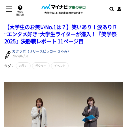
学生の
窓口とは
【大学生のお笑いNo.1は？】笑いあり！涙あり!?
"エンタメ好き"大学生ライターが潜入！『笑学祭
2025』決勝戦レポート 11ページ目
ガクラボ（リリースピッカー きゃみ）
2025/07/08
タグ：
お笑い
ガクラボ
イベント