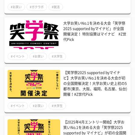
#お笑い
#ガクラボ
#就活
大学お笑いNo.1を決める大会「笑学祭
2025 supported byマイナビ」が全国
開催決定！ 特別協賛はマイナビ #Z世
代Pick
#イベント
#お笑い
#大学生
【笑学祭2025 supported byマイナ
ビ】大学お笑いNo.1を決める大会が初
の全国開催決定！大学お笑い史上初の5
都市(東京、大阪、福岡、名古屋、仙台)
開催！#Z世代Pick
#イベント
#お笑い
#大学生
【2025年4月エントリー開始】大学お
笑いNo.1を決める大会「笑学祭2025
supported by マイナビ」が初の全国開