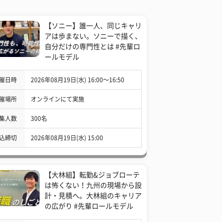
【ソニー】誰一人、同じキャリ
アは歩まない。ソニーで描く、
自分だけの専門性とは #先輩ロ
ールモデル
催日時
2026年08月19日(水) 16:00〜16:50
催場所
オンラインにて実施
集人数
300名
込締切
2026年08月19日(水) 15:00
【大林組】転勤&ジョブローテ
は怖くない！九州の現場から設
計・見積へ。大林組のキャリア
の広がり #先輩ロールモデル