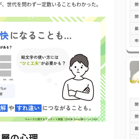
人が、世代を問わず一定数いることもわかった。
開
開
募
申
開
開
募
年層の心理