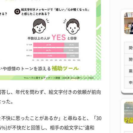
開
開
募
申
に回答し、年代を問わず、絵文字付きの依頼が前向
なった。
不快に思ったことがあるか」と尋ねると、「30
24.5%)が不快だと回答し、相手の絵文字に"違和