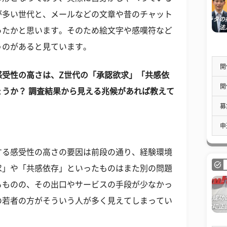
が多い世代と、メールなどの文章や昔のチャット
ったかと思います。そのため絵文字や感嘆符など
うのがあると見ています。
開
感受性の高さは、Z世代の「承認欲求」「共感依
開
うか？ 調査結果から見える兆候があれば教えて
募
申
する感受性の高さの要因は前段の通り、経験環境
求」や「共感依存」といったものはまた別の問題
るものの、その出口やサービスの手段が少なかっ
の若者の方がそういう人が多く見えてしまってい