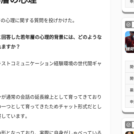
申
年層の心理に関する質問を投げかけた。
と回答した若年層の心理的背景には、どのような
れますか？
キストコミュニケーション経験環境の世代間ギャ
開
開
募
ンが通常の会話の延長線上として育ってきており
申
の一つとして育ってきたためチャット形式だとし
察しています。
の形となっており、実際に自身がしゃべっている