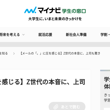
将来を考える
就活応援
新社会人準備
学割
を知る
【メールの「。」に圧を感じる】Z世代の本音に、上司も驚き
学
を感じる】Z世代の本音に、上司
体
き
学
あとで読む