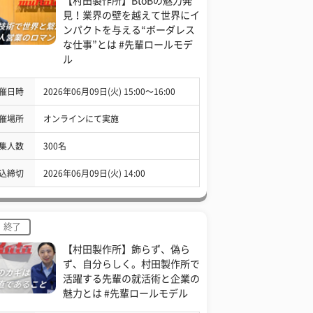
【村田製作所】BtoBの魅力発
見！業界の壁を越えて世界にイ
ンパクトを与える“ボーダレス
な仕事”とは #先輩ロールモデ
ル
催日時
2026年06月09日(火) 15:00〜16:00
催場所
オンラインにて実施
集人数
300名
込締切
2026年06月09日(火) 14:00
終了
【村田製作所】飾らず、偽ら
ず、自分らしく。村田製作所で
活躍する先輩の就活術と企業の
魅力とは #先輩ロールモデル