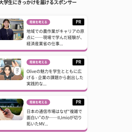
大学生にきっかけを届けるスポンサー
PR
将来を考える
地域での農作業がキャリアの原
点に──現場で学んだ経験が、
経済産業省の仕事...
PR
将来を考える
Oliveの魅力を学生とともに広
げる - 企業の課題から創出した
実践的な...
PR
将来を考える
日本の通信市場はなぜ“複雑で
面白い”のか──IIJmioが切り
拓いたMV...