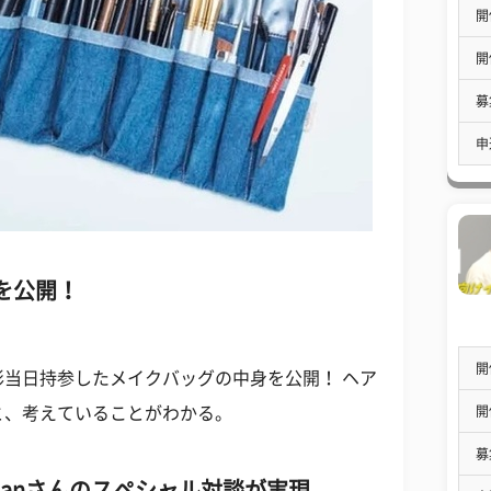
開
開
募
申
を公開！
開
当日持参したメイクバッグの中身を公開！ ヘア
開
と、考えていることがわかる。
募
hanさんのスペシャル対談が実現