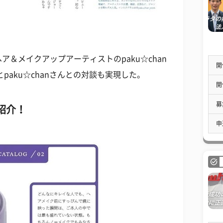
＆メイクアップアーティストのpaku☆chan
開
paku☆chanさんとの対談も実現した。
開
募
紹介！
申