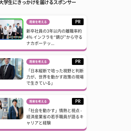
大学生にきっかけを届けるスポンサー
PR
将来を考える
新卒社員の3年以内の離職率約
4% インフラを“錆び”から守る
ナカボーテッ...
PR
将来を考える
「日本縦断で培った視野と判断
力が、世界を動かす政策の現場
で生きている」
PR
将来を考える
「社会を動かす」情熱と視点 -
経済産業省の若手職員が語るキ
ャリアと経験