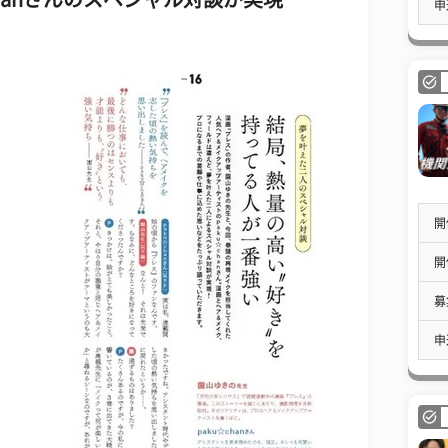
申
開
開
募
申