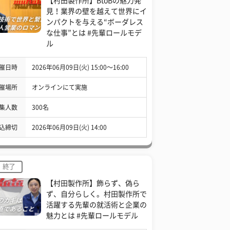
【村田製作所】BtoBの魅力発
見！業界の壁を越えて世界にイ
ンパクトを与える“ボーダレス
な仕事”とは #先輩ロールモデ
ル
催日時
2026年06月09日(火) 15:00〜16:00
催場所
オンラインにて実施
集人数
300名
込締切
2026年06月09日(火) 14:00
終了
【村田製作所】飾らず、偽ら
ず、自分らしく。村田製作所で
活躍する先輩の就活術と企業の
魅力とは #先輩ロールモデル