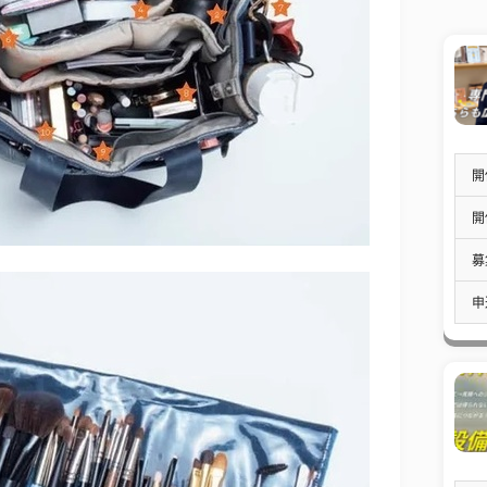
開
開
募
申