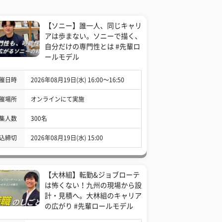
【ソニー】誰一人、同じキャリ
アは歩まない。ソニーで描く、
自分だけの専門性とは #先輩ロ
ールモデル
催日時
2026年08月19日(水) 16:00〜16:50
催場所
オンラインにて実施
集人数
300名
込締切
2026年08月19日(水) 15:00
【大林組】転勤&ジョブローテ
は怖くない！九州の現場から設
計・見積へ。大林組のキャリア
の広がり #先輩ロールモデル