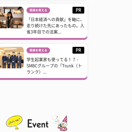
PR
将来を考える
「日本経済への貢献」を軸に、
走り続けた先にあったもの。入
省3年目での法案...
PR
将来を考える
学生起業家も使ってる！？ -
SMBCグループの「Trunk（ト
ランク）...