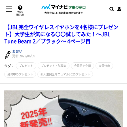
学生の
窓口とは
【JBL完全ワイヤレスイヤホンを4名様にプレゼン
ト】大学生が気になる〇〇試してみた！～JBL
Tune Beam 2／ブラック～ 4ページ目
あおい
更新:2025/06/09
タグ：
プレゼント
プレゼント・試写会
会員限定企画
会員特典
受付中のプレゼント
新入生完全マニュアル2025プレゼント