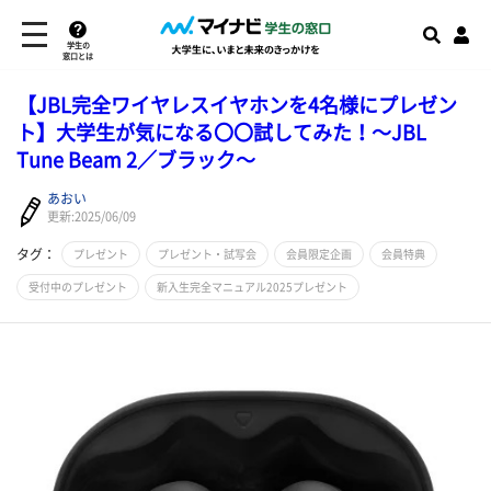
学生の
窓口とは
【JBL完全ワイヤレスイヤホンを4名様にプレゼン
ト】大学生が気になる〇〇試してみた！～JBL
Tune Beam 2／ブラック～
あおい
更新:2025/06/09
タグ：
プレゼント
プレゼント・試写会
会員限定企画
会員特典
受付中のプレゼント
新入生完全マニュアル2025プレゼント