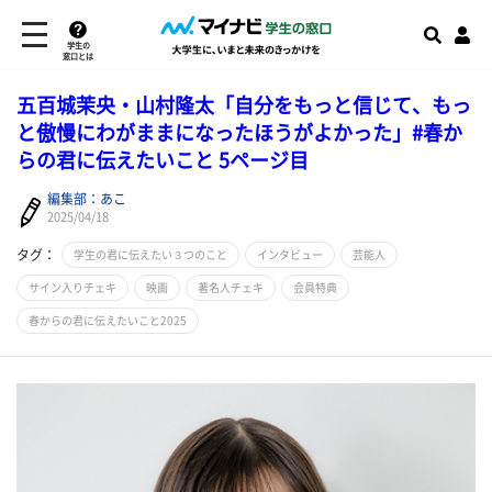
学生の
窓口とは
五百城茉央・山村隆太「自分をもっと信じて、もっ
と傲慢にわがままになったほうがよかった」#春か
らの君に伝えたいこと 5ページ目
編集部：あこ
2025/04/18
タグ：
学生の君に伝えたい３つのこと
インタビュー
芸能人
サイン入りチェキ
映画
著名人チェキ
会員特典
春からの君に伝えたいこと2025