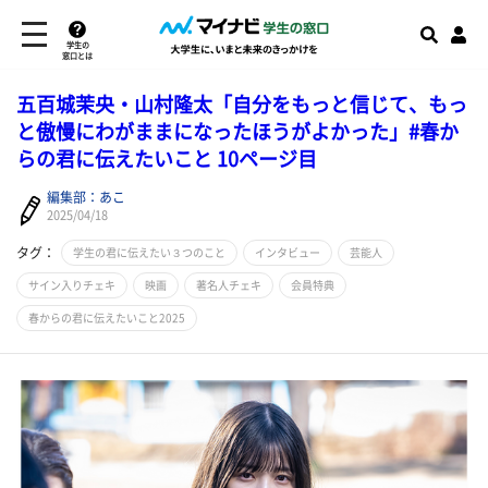
学生の
窓口とは
五百城茉央・山村隆太「自分をもっと信じて、もっ
と傲慢にわがままになったほうがよかった」#春か
らの君に伝えたいこと 10ページ目
編集部：あこ
2025/04/18
タグ：
学生の君に伝えたい３つのこと
インタビュー
芸能人
サイン入りチェキ
映画
著名人チェキ
会員特典
春からの君に伝えたいこと2025