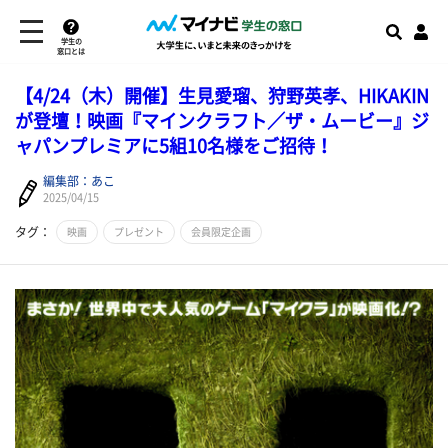
学生の
窓口とは
【4/24（木）開催】生見愛瑠、狩野英孝、HIKAKIN
が登壇！映画『マインクラフト／ザ・ムービー』ジ
ャパンプレミアに5組10名様をご招待！
編集部：あこ
2025/04/15
タグ：
映画
プレゼント
会員限定企画