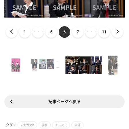
1
・・・
5
6
7
・・・
11
記事ページへ戻る
タグ：
Z世代Pick
映画
トレンド
俳優