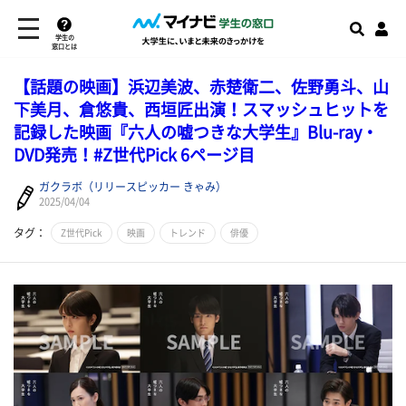
学生の
窓口とは
【話題の映画】浜辺美波、赤楚衛二、佐野勇斗、山
下美月、倉悠貴、西垣匠出演！スマッシュヒットを
記録した映画『六人の嘘つきな大学生』Blu-ray・
DVD発売！#Z世代Pick 6ページ目
ガクラボ（リリースピッカー きゃみ）
2025/04/04
タグ：
Z世代Pick
映画
トレンド
俳優