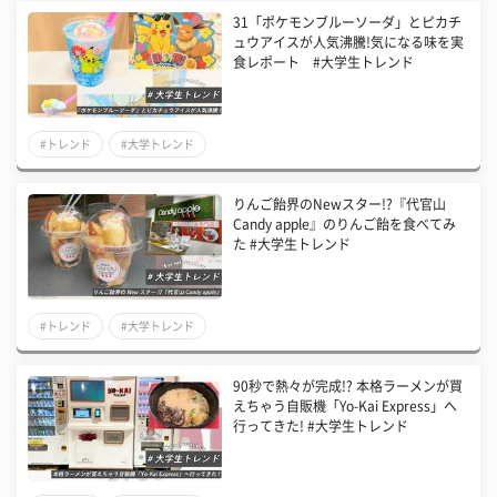
31「ポケモンブルーソーダ」とピカチ
ュウアイスが人気沸騰!気になる味を実
食レポート #大学生トレンド
#トレンド
#大学トレンド
りんご飴界のNewスター!?『代官山
Candy apple』のりんご飴を食べてみ
た #大学生トレンド
#トレンド
#大学トレンド
90秒で熱々が完成!? 本格ラーメンが買
えちゃう自販機「Yo-Kai Express」へ
行ってきた! #大学生トレンド