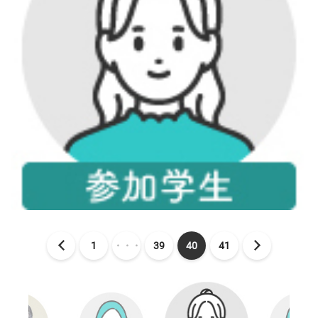
1
・・・
39
40
41