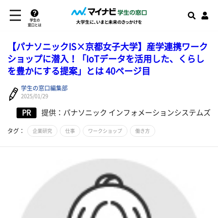
学生の
窓口とは
【パナソニックIS×京都女子大学】産学連携ワーク
ショップに潜入！「IoTデータを活用した、くらし
を豊かにする提案」とは 40ページ目
学生の窓口編集部
2025/01/29
PR
提供：パナソニック インフォメーションシステムズ
タグ：
企業研究
仕事
ワークショップ
働き方