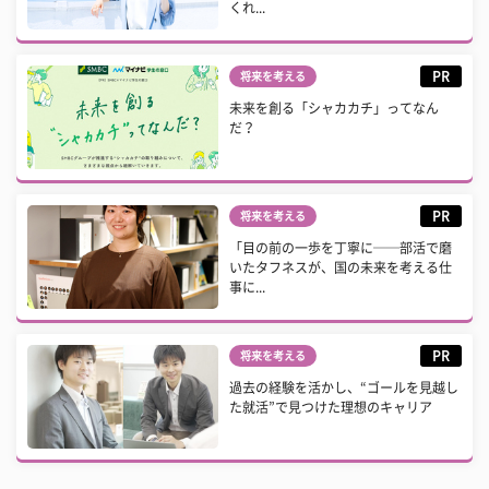
くれ...
PR
将来を考える
未来を創る「シャカカチ」ってなん
だ？
PR
将来を考える
「目の前の一歩を丁寧に──部活で磨
いたタフネスが、国の未来を考える仕
事に...
PR
将来を考える
過去の経験を活かし、“ゴールを見越し
た就活”で見つけた理想のキャリア