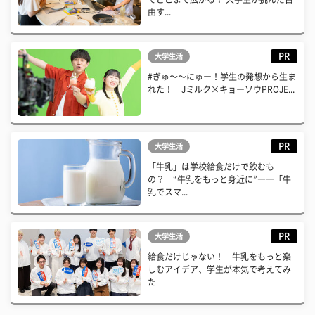
由す...
PR
大学生活
#ぎゅ〜〜にゅー！学生の発想から生ま
れた！ Jミルク×キョーソウPROJE...
PR
大学生活
「牛乳」は学校給食だけで飲むも
の？ “牛乳をもっと身近に”――「牛
乳でスマ...
PR
大学生活
給食だけじゃない！ 牛乳をもっと楽
しむアイデア、学生が本気で考えてみ
た