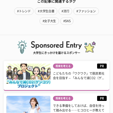
この記事に関連するタグ
#トレンド
#大学生白書
#流行
#ファッション
#女子大生
#SNS
大学生にきっかけを届けるスポンサー
PR
将来を考える
こどもたちの「ワクワク」で脱炭素社
会を目指す – 「みんなで減CO2（ゲ...
PR
将来を考える
できる準備をしておけば、自信を持っ
て踏み出せる――ヒコロヒーが教えて