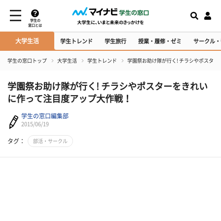
学生の
窓口とは
大学生活
学生トレンド
学生旅行
授業・履修・ゼミ
サークル・
学生の窓口トップ
大学生活
学生トレンド
学園祭お助け隊が行く! チラシやポスタ
学園祭お助け隊が行く! チラシやポスターをきれい
に作って注目度アップ大作戦！
学生の窓口編集部
2015/06/19
タグ：
部活・サークル