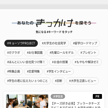
気になる #キーワード をタッチ
#キョーソウPROJECT
#大学生の社会見学
#留学ロードマップ
#ガクラボ
#お仕事図鑑
#先輩ロールモデル
#プレゼント
#ほんとにいい会社見つけ隊！
#お金の授業
#もやもや解決ゼミ
#特集企画
#恋愛特集
#学生インタビュー
#学生の君に伝えたい３つのこと
#診断
#大学生正直レビュー
PR
大学生活
【チーズ好き必見】ブッラータチーズ
でどこまで広がる？ 大学生が挑んだ自