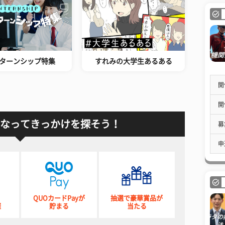
ターンシップ特集
すれみの大学生あるある
開
開
なってきっかけを探そう！
募
申
QUOカードPayが
抽選で豪華賞品が
催
貯まる
当たる