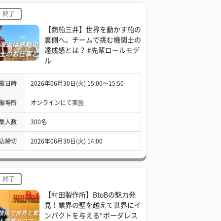
終了
【商船三井】世界を動かす船の
裏側へ。チームで挑む機関士の
達成感とは？ #先輩ロールモデ
ル
催日時
2026年06月30日(火) 15:00〜15:50
催場所
オンラインにて実施
集人数
300名
込締切
2026年06月30日(火) 14:00
終了
【村田製作所】BtoBの魅力発
見！業界の壁を越えて世界にイ
ンパクトを与える“ボーダレス