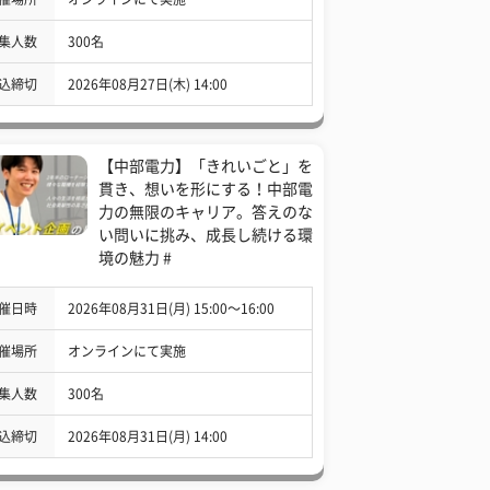
集人数
300名
込締切
2026年08月27日(木) 14:00
【中部電力】「きれいごと」を
貫き、想いを形にする！中部電
力の無限のキャリア。答えのな
い問いに挑み、成長し続ける環
境の魅力 #
催日時
2026年08月31日(月) 15:00〜16:00
催場所
オンラインにて実施
集人数
300名
込締切
2026年08月31日(月) 14:00