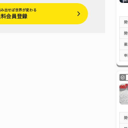
踏み出せば世界が変わる
無料会員登録
開
開
募
申
開