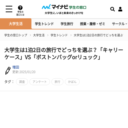
学生の
窓口とは
大学生活
学生トレンド
学生旅行
授業・履修・ゼミ
サークル・
学生の窓口トップ
大学生活
学生トレンド
大学生は1泊2日の旅行でどっちを選ぶ？「
大学生は1泊2日の旅行でどっちを選ぶ？「キャリー
ケース」VS「ボストンバッグorリュック」
増田
更新:2025/01/20
タグ：
調査
アンケート
旅行
かばん