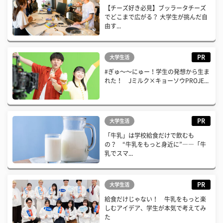
【チーズ好き必見】ブッラータチーズ
でどこまで広がる？ 大学生が挑んだ自
由す...
PR
大学生活
#ぎゅ〜〜にゅー！学生の発想から生ま
れた！ Jミルク×キョーソウPROJE...
PR
大学生活
「牛乳」は学校給食だけで飲むも
の？ “牛乳をもっと身近に”――「牛
乳でスマ...
PR
大学生活
給食だけじゃない！ 牛乳をもっと楽
しむアイデア、学生が本気で考えてみ
た