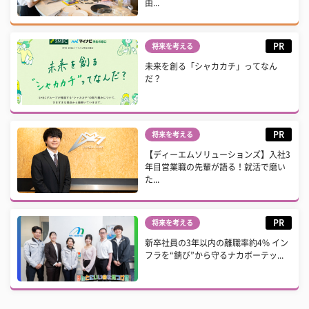
由...
PR
将来を考える
未来を創る「シャカカチ」ってなん
だ？
PR
将来を考える
【ディーエムソリューションズ】入社3
年目営業職の先輩が語る！就活で磨い
た...
PR
将来を考える
新卒社員の3年以内の離職率約4% イン
フラを“錆び”から守るナカボーテッ...