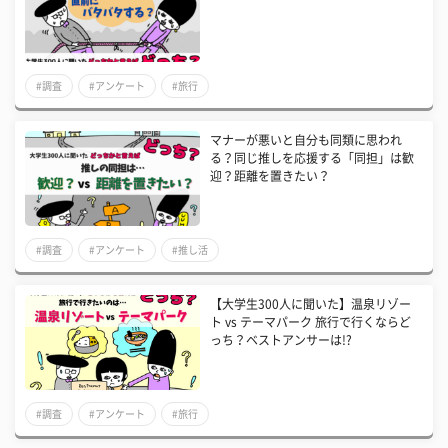
#調査
#アンケート
#旅行
マナーが悪いと自分も同類に思われ
る？同じ推しを応援する「同担」は歓
迎？距離を置きたい？
#調査
#アンケート
#推し活
【大学生300人に聞いた】温泉リゾー
ト vs テーマパーク 旅行で行くならど
っち？ベストアンサーは!?
#調査
#アンケート
#旅行