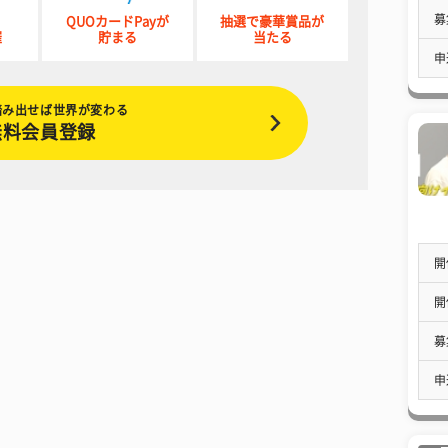
募
QUOカードPayが
抽選で豪華賞品が
催
貯まる
当たる
申
踏み出せば世界が変わる
無料会員登録
開
開
募
申