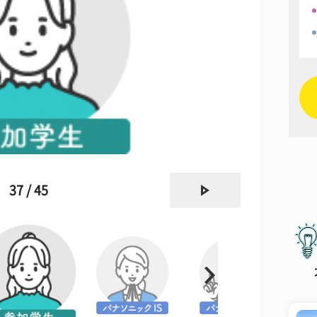
next
37 / 45