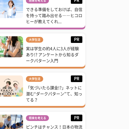
PR
将来を考える
できる準備をしておけば、自信
を持って踏み出せる――ヒコロ
ヒーが教えてくれ...
PR
大学生活
実は学生の約4人に3人が経験
あり!? アンケートから知るダ
ークパターン入門
PR
大学生活
「気づいたら課金!?」ネットに
潜む“ダークパターン”て、知っ
てる？
PR
将来を考える
ピンチはチャンス！日本の物流