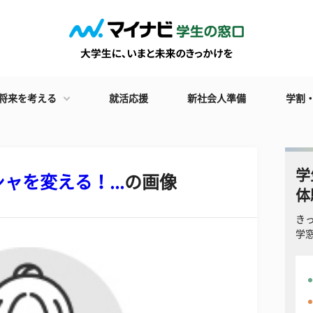
将来を考える
就活応援
新社会人準備
学割
学
を変える！...
の画像
体
き
学