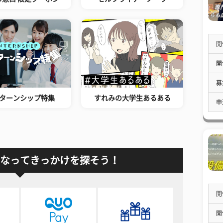
開
開
募
ターンシップ特集
すれみの大学生あるある
申
なってきっかけを探そう！
開
開