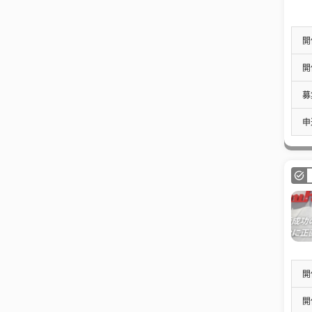
開
開
募
申
開
開