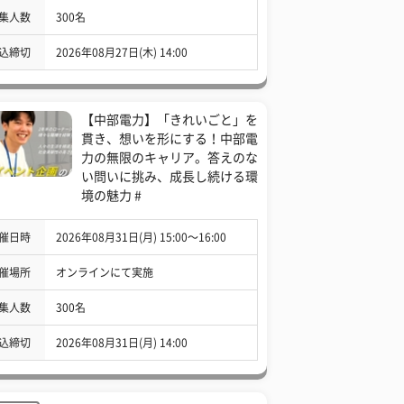
集人数
300名
込締切
2026年08月27日(木) 14:00
【中部電力】「きれいごと」を
貫き、想いを形にする！中部電
力の無限のキャリア。答えのな
い問いに挑み、成長し続ける環
境の魅力 #
催日時
2026年08月31日(月) 15:00〜16:00
催場所
オンラインにて実施
集人数
300名
込締切
2026年08月31日(月) 14:00