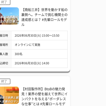
終了
【商船三井】世界を動かす船の
裏側へ。チームで挑む機関士の
達成感とは？ #先輩ロールモデ
ル
催日時
2026年06月30日(火) 15:00〜15:50
催場所
オンラインにて実施
集人数
300名
込締切
2026年06月30日(火) 14:00
終了
【村田製作所】BtoBの魅力発
見！業界の壁を越えて世界にイ
ンパクトを与える“ボーダレス
な仕事”とは #先輩ロールモデ