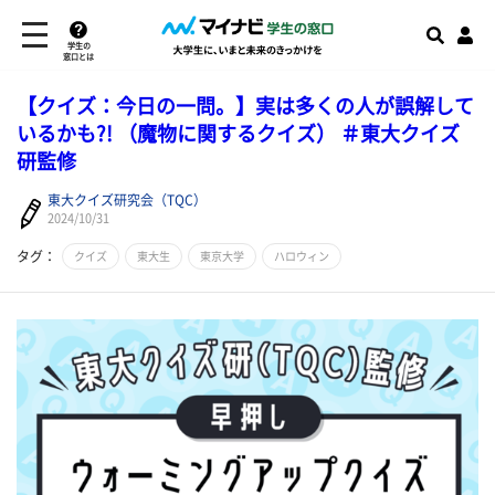
学生の
窓口とは
【クイズ：今日の一問。】実は多くの人が誤解して
いるかも?! （魔物に関するクイズ） ＃東大クイズ
研監修
東大クイズ研究会（TQC）
2024/10/31
タグ：
クイズ
東大生
東京大学
ハロウィン