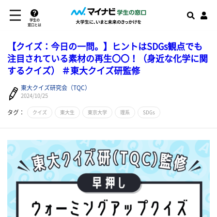
学生の
窓口とは
【クイズ：今日の一問。】ヒントはSDGs観点でも
注目されている素材の再生〇〇！（身近な化学に関
するクイズ） ＃東大クイズ研監修
東大クイズ研究会（TQC）
2024/10/25
タグ：
クイズ
東大生
東京大学
理系
SDGs